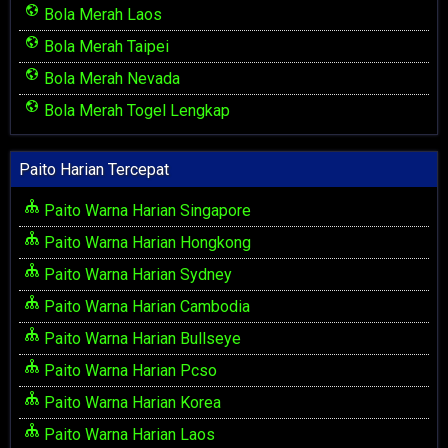
Bola Merah Laos
Bola Merah Taipei
Bola Merah Nevada
Bola Merah Togel Lengkap
Paito Harian Tercepat
Paito Warna Harian Singapore
Paito Warna Harian Hongkong
Paito Warna Harian Sydney
Paito Warna Harian Cambodia
Paito Warna Harian Bullseye
Paito Warna Harian Pcso
Paito Warna Harian Korea
Paito Warna Harian Laos