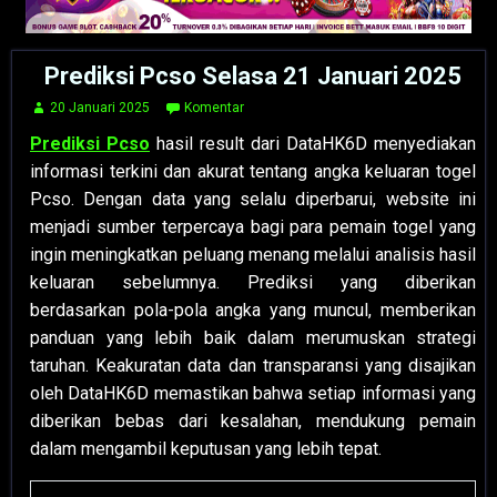
Prediksi Pcso Selasa 21 Januari 2025
20 Januari 2025
Komentar
Prediksi Pcso
hasil result dari DataHK6D menyediakan
informasi terkini dan akurat tentang angka keluaran togel
Pcso. Dengan data yang selalu diperbarui, website ini
menjadi sumber terpercaya bagi para pemain togel yang
ingin meningkatkan peluang menang melalui analisis hasil
keluaran sebelumnya. Prediksi yang diberikan
berdasarkan pola-pola angka yang muncul, memberikan
panduan yang lebih baik dalam merumuskan strategi
taruhan. Keakuratan data dan transparansi yang disajikan
oleh DataHK6D memastikan bahwa setiap informasi yang
diberikan bebas dari kesalahan, mendukung pemain
dalam mengambil keputusan yang lebih tepat.