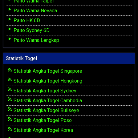
Paito Warna Taipei
Paito Warna Nevada
Paito HK 6D
Paito Sydney 6D
Paito Warna Lengkap
Statistik Togel
Statistik Angka Togel Singapore
Statistik Angka Togel Hongkong
Statistik Angka Togel Sydney
Statistik Angka Togel Cambodia
Statistik Angka Togel Bullseye
Statistik Angka Togel Pcso
Statistik Angka Togel Korea