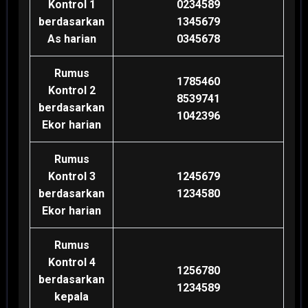
Kontrol 1
0234589
berdasarkan
1345679
As harian
0345678
Rumus
1785460
Kontrol 2
8539741
berdasarkan
1042396
Ekor harian
Rumus
Kontrol 3
1245679
berdasarkan
1234580
Ekor harian
Rumus
Kontrol 4
1256780
berdasarkan
1234589
kepala