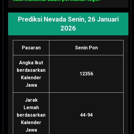
Prediksi Nevada Senin, 26 Januari
2026
Pasaran
Senin Pon
Angka Ikut
berdasarkan
12356
Kalender
Jawa
Jarak
Lemah
berdasarkan
44-94
Kalender
Jawa