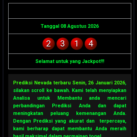
Result Nevada Terbaru
Tanggal 08 Agustus 2026
2
3
1
4
Selamat untuk yang Jackpot!!!
Prediksi Nevada terbaru Senin, 26 Januari 2026
,
silakan scroll ke bawah. Kami telah menyiapkan
Analisa untuk Membantu anda mencari
perbandingan Prediksi Anda dan dapat
meningkatan peluang kemenangan Anda.
Dengan Prediksi yang akurat dan terpercaya,
kami berharap dapat membantu Anda meraih
hasil maksimal dalam permainan togel.