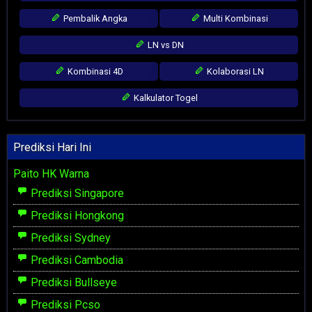
Pembalik Angka
Multi Kombinasi
LN vs DN
Kombinasi 4D
Kolaborasi LN
Kalkulator Togel
Prediksi Hari Ini
Paito HK Warna
Prediksi Singapore
Prediksi Hongkong
Prediksi Sydney
Prediksi Cambodia
Prediksi Bullseye
Prediksi Pcso