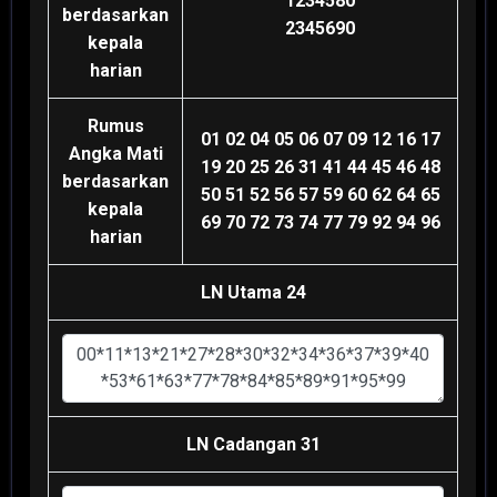
1234580
berdasarkan
2345690
kepala
harian
Rumus
01 02 04 05 06 07 09 12 16 17
Angka Mati
19 20 25 26 31 41 44 45 46 48
berdasarkan
50 51 52 56 57 59 60 62 64 65
kepala
69 70 72 73 74 77 79 92 94 96
harian
LN Utama 24
LN Cadangan 31