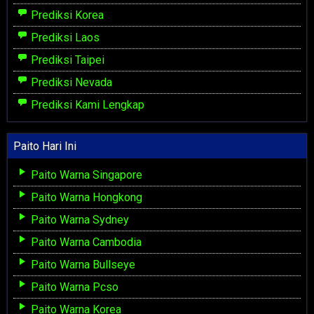
Prediksi Korea
Prediksi Laos
Prediksi Taipei
Prediksi Nevada
Prediksi Kami Lengkap
Paito Hari Ini
Paito Warna Singapore
Paito Warna Hongkong
Paito Warna Sydney
Paito Warna Cambodia
Paito Warna Bullseye
Paito Warna Pcso
Paito Warna Korea