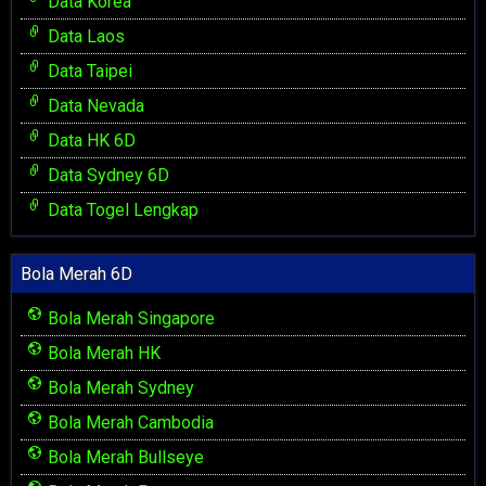
Data Korea
Data Laos
Data Taipei
Data Nevada
Data HK 6D
Data Sydney 6D
Data Togel Lengkap
Bola Merah 6D
Bola Merah Singapore
Bola Merah HK
Bola Merah Sydney
Bola Merah Cambodia
Bola Merah Bullseye