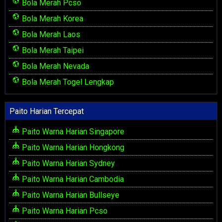
Bola Merah Pcso
Bola Merah Korea
Bola Merah Laos
Bola Merah Taipei
Bola Merah Nevada
Bola Merah Togel Lengkap
Paito Harian Tercepat
Paito Warna Harian Singapore
Paito Warna Harian Hongkong
Paito Warna Harian Sydney
Paito Warna Harian Cambodia
Paito Warna Harian Bullseye
Paito Warna Harian Pcso