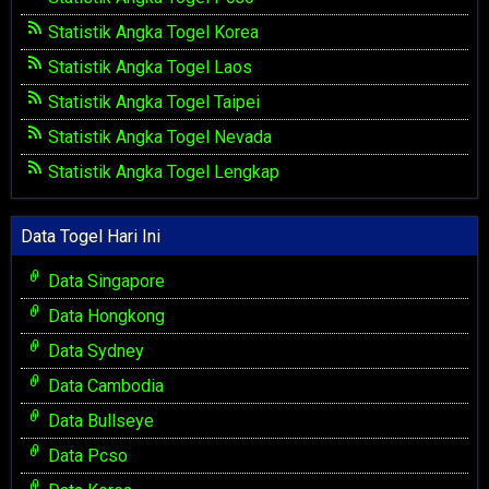
Statistik Angka Togel Korea
Statistik Angka Togel Laos
Statistik Angka Togel Taipei
Statistik Angka Togel Nevada
Statistik Angka Togel Lengkap
Data Togel Hari Ini
Data Singapore
Data Hongkong
Data Sydney
Data Cambodia
Data Bullseye
Data Pcso