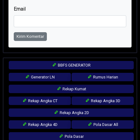
Email
Kirim Komentar
BBFS GENERATOR
Generator LN
Rumus Harian
Rekap Kumat
Rekap Angka CT
Rekap Angka 3D
Rekap Angka 2D
Rekap Angka 4D
Pola Dasar All
Pola Dasar