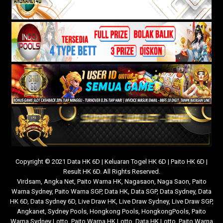
Copyright © 2021 Data HK 6D | Keluaran Togel HK 6D | Paito HK 6D |
Result HK 6D. All Rights Reserved.
Virdsam
,
Angka Net
,
Paito Warna HK
,
Nagasaon
,
Naga Saon
,
Paito
Warna Sydney
,
Paito Warna SGP
,
Data HK
,
Data SGP
,
Data Sydney
,
Data
HK 6D
,
Data Sydney 6D
,
Live Draw HK
,
Live Draw Sydney
,
Live Draw SGP
,
Angkanet
,
Sydney Pools
,
Hongkong Pools
,
HongkongPools
,
Paito
Warna Sydney Lotto
,
Paito Warna HK Lotto
,
Data HK Lotto
,
Paito Warna