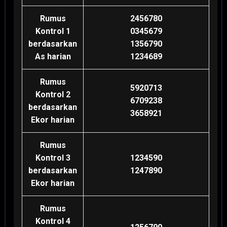
Rumus
2456780
Kontrol 1
0345679
berdasarkan
1356790
As harian
1234689
Rumus
5920713
Kontrol 2
6709238
berdasarkan
3658921
Ekor harian
Rumus
Kontrol 3
1234590
berdasarkan
1247890
Ekor harian
Rumus
Kontrol 4