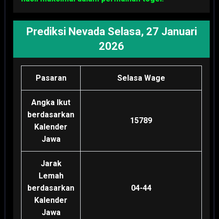
Prediksi Nevada Selasa, 27 Januari
2026
Pasaran
Selasa Wage
Angka Ikut
berdasarkan
15789
Kalender
Jawa
Jarak
Lemah
berdasarkan
04-44
Kalender
Jawa