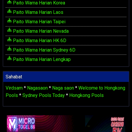
Paito Warna Harian Korea
Paito Warna Harian Laos
Paito Warna Harian Taipei
Paito Warna Harian Nevada
Paito Warna Harian HK 6D
Paito Warna Harian Sydney 6D
Paito Warna Harian Lengkap
Sahabat
Virdsam
*
Nagasaon
*
Naga saon
*
Welcome to Hongkong
Pools
*
Sydney Pools Today
*
Hongkong Pools