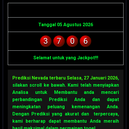
Result Nevada Terbaru
Tanggal 05 Agustus 2026
3
7
0
6
Selamat untuk yang Jackpot!!!
Prediksi Nevada terbaru Selasa, 27 Januari 2026
,
silakan scroll ke bawah. Kami telah menyiapkan
Analisa untuk Membantu anda mencari
perbandingan Prediksi Anda dan dapat
meningkatan peluang kemenangan Anda.
Dengan Prediksi yang akurat dan terpercaya,
kami berharap dapat membantu Anda meraih
hasil maksimal dalam permainan togel.