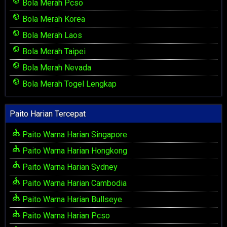
Bola Merah Pcso
Bola Merah Korea
Bola Merah Laos
Bola Merah Taipei
Bola Merah Nevada
Bola Merah Togel Lengkap
Paito Harian Tercepat
Paito Warna Harian Singapore
Paito Warna Harian Hongkong
Paito Warna Harian Sydney
Paito Warna Harian Cambodia
Paito Warna Harian Bullseye
Paito Warna Harian Pcso