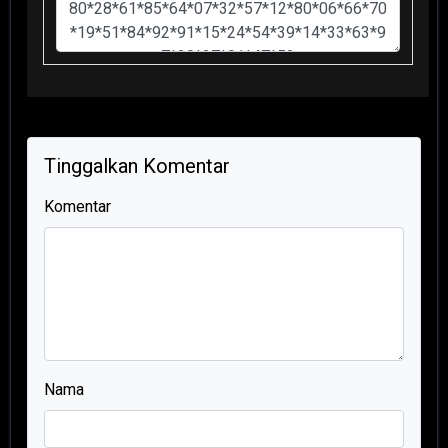
Tinggalkan Komentar
Komentar
Nama