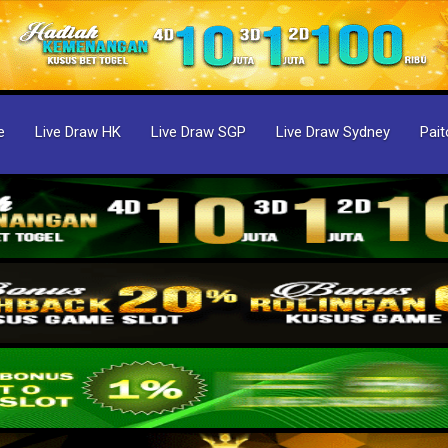
e
Live Draw HK
Live Draw SGP
Live Draw Sydney
Pai