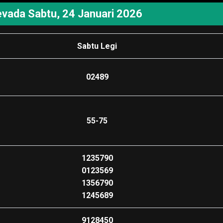
evada Sabtu, 24 Januari 2026
Sabtu Legi
02489
55-75
1235790
0123569
1356790
1245689
9128450