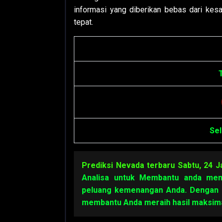
informasi yang diberikan bebas dari ke
tepat.
Sel
Prediksi Nevada terbaru Sabtu, 24 J
Analisa untuk Membantu anda menc
peluang kemenangan Anda. Dengan P
membantu Anda meraih hasil maksima