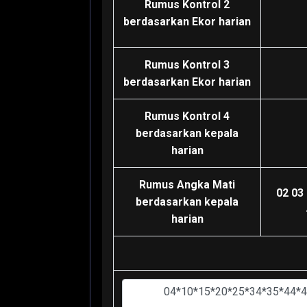
Rumus Kontrol 2
berdasarkan Ekor harian
Rumus Kontrol 3
berdasarkan Ekor harian
Rumus Kontrol 4
berdasarkan kepala
harian
Rumus Angka Mati
02 03 
berdasarkan kepala
harian