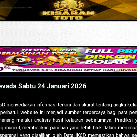
evada Sabtu 24 Januari 2026
6D menyediakan informasi terkini dan akurat tentang angka kelu
perbarui, website ini menjadi sumber terpercaya bagi para pe
enang melalui analisis hasil keluaran sebelumnya. Prediksi 
ang muncul, memberikan panduan yang lebih baik dalam merumu
ransparansi yang disajikan oleh DataHK6D memastikan bahwa se