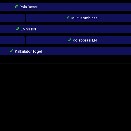
Pola Dasar
Multi Kombinasi
LN vs DN
Kolaborasi LN
Kalkulator Togel