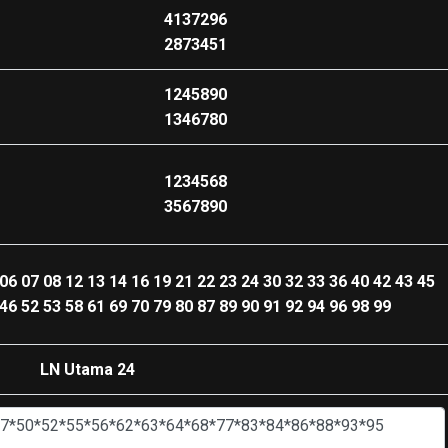
4137296
2873451
1245890
1346780
1234568
3567890
06 07 08 12 13 14 16 19 21 22 23 24 30 32 33 36 40 42 43 45
46 52 53 58 61 69 70 79 80 87 89 90 91 92 94 96 98 99
LN Utama 24