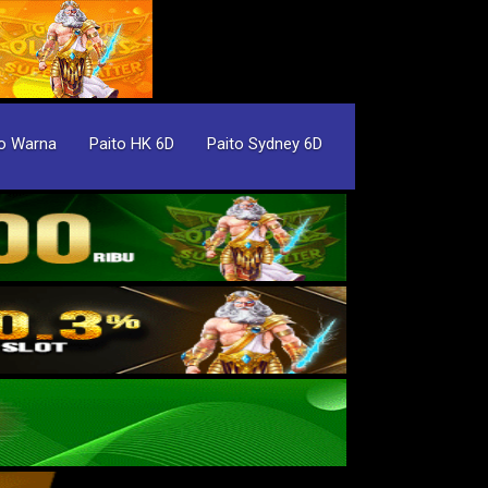
to Warna
Paito HK 6D
Paito Sydney 6D