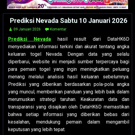
Prediksi Nevada Sabtu 10 Januari 2026
09 Januari 2026
Komentar
Prediksi Nevada
hasil result dari DataHK6D
menyediakan informasi terkini dan akurat tentang angka
keluaran togel Nevada. Dengan data yang selalu
diperbarui, website ini menjadi sumber terpercaya bagi
para pemain togel yang ingin meningkatkan peluang
menang melalui analisis hasil keluaran sebelumnya.
Prediksi yang diberikan berdasarkan pola-pola angka
yang muncul, memberikan panduan yang lebih baik dalam
merumuskan strategi taruhan. Keakuratan data dan
transparansi yang disajikan oleh DataHK6D memastikan
bahwa setiap informasi yang diberikan bebas dari
kesalahan, mendukung pemain dalam mengambil
keputusan yang lebih tepat.