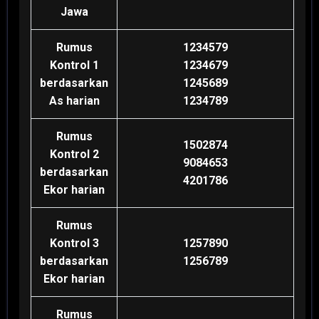
Jawa
Rumus
1234579
Kontrol 1
1234679
berdasarkan
1245689
As harian
1234789
Rumus
1502874
Kontrol 2
9084653
berdasarkan
4201786
Ekor harian
Rumus
Kontrol 3
1257890
berdasarkan
1256789
Ekor harian
Rumus