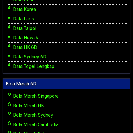
Data Korea
Data Laos
Data Taipei
Data Nevada
Data HK 6D
Data Sydney 6D
Data Togel Lengkap
Bola Merah 6D
Bola Merah Singapore
Bola Merah HK
Bola Merah Sydney
Bola Merah Cambodia