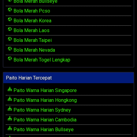
Bola Merah Bullseye
Bola Merah Pcso
Bola Merah Korea
Bola Merah Laos
Bola Merah Taipei
Bola Merah Nevada
Bola Merah Togel Lengkap
Paito Harian Tercepat
Paito Warna Harian Singapore
Paito Warna Harian Hongkong
Paito Warna Harian Sydney
Paito Warna Harian Cambodia
Paito Warna Harian Bullseye