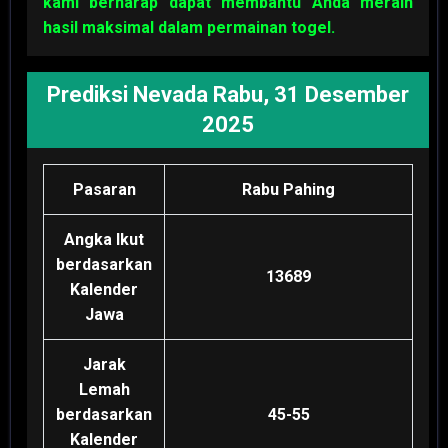
kami berharap dapat membantu Anda meraih
hasil maksimal dalam permainan togel.
Prediksi Nevada Rabu, 31 Desember
2025
Pasaran
Rabu Pahing
Angka Ikut
berdasarkan
13689
Kalender
Jawa
Jarak
Lemah
berdasarkan
45-55
Kalender