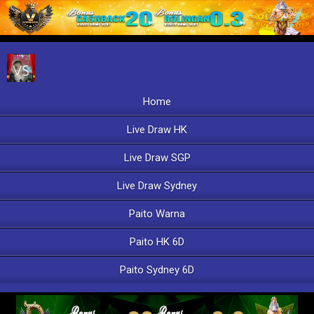
Home
Live Draw HK
Live Draw SGP
Live Draw Sydney
Paito Warna
Paito HK 6D
Paito Sydney 6D