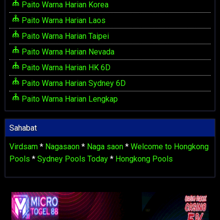
Paito Warna Harian Korea
Paito Warna Harian Laos
Paito Warna Harian Taipei
Paito Warna Harian Nevada
Paito Warna Harian HK 6D
Paito Warna Harian Sydney 6D
Paito Warna Harian Lengkap
Sahabat
Virdsam
*
Nagasaon
*
Naga saon
*
Welcome to Hongkong
Pools
*
Sydney Pools Today
*
Hongkong Pools