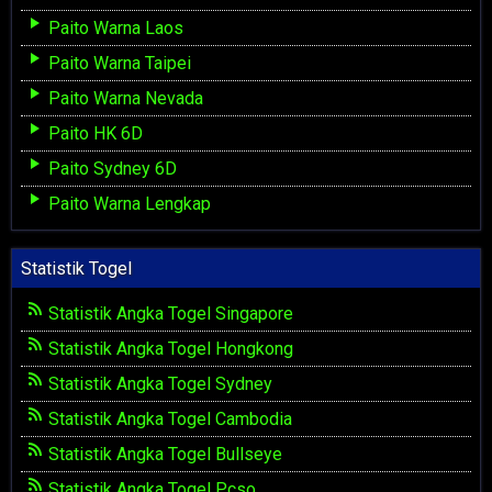
Paito Warna Laos
Paito Warna Taipei
Paito Warna Nevada
Paito HK 6D
Paito Sydney 6D
Paito Warna Lengkap
Statistik Togel
Statistik Angka Togel Singapore
Statistik Angka Togel Hongkong
Statistik Angka Togel Sydney
Statistik Angka Togel Cambodia
Statistik Angka Togel Bullseye
Statistik Angka Togel Pcso