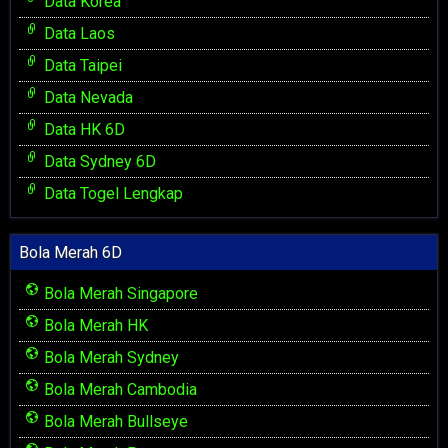
Data Korea
Data Laos
Data Taipei
Data Nevada
Data HK 6D
Data Sydney 6D
Data Togel Lengkap
Bola Merah 6D
Bola Merah Singapore
Bola Merah HK
Bola Merah Sydney
Bola Merah Cambodia
Bola Merah Bullseye