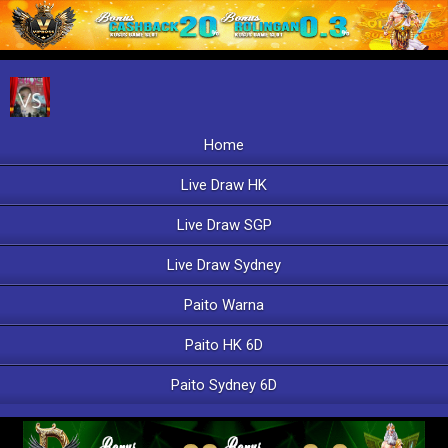
Home
Live Draw HK
Live Draw SGP
Live Draw Sydney
Paito Warna
Paito HK 6D
Paito Sydney 6D