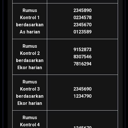
Rumus
2345890
Kontrol 1
0234578
berdasarkan
2345670
As harian
0123589
Rumus
9152873
Kontrol 2
8307546
berdasarkan
7816294
Ekor harian
Rumus
Kontrol 3
2345690
berdasarkan
1234790
Ekor harian
Rumus
Kontrol 4