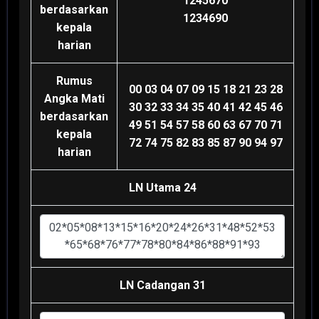
1245670
berdasarkan
1234690
kepala
harian
Rumus
00 03 04 07 09 15 18 21 23 28
Angka Mati
30 32 33 34 35 40 41 42 45 46
berdasarkan
49 51 54 57 58 60 63 67 70 71
kepala
72 74 75 82 83 85 87 90 94 97
harian
LN Utama 24
LN Cadangan 31