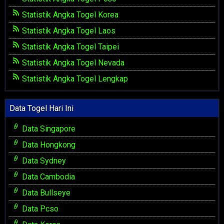
Statistik Angka Togel Korea
Statistik Angka Togel Laos
Statistik Angka Togel Taipei
Statistik Angka Togel Nevada
Statistik Angka Togel Lengkap
Data Togel Hari Ini
Data Singapore
Data Hongkong
Data Sydney
Data Cambodia
Data Bullseye
Data Pcso