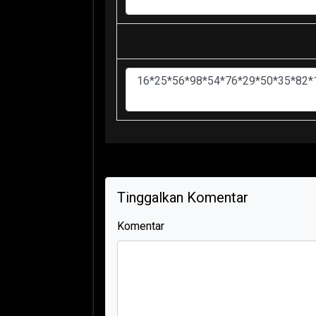
Tinggalkan Komentar
Komentar