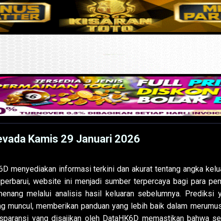
evada Kamis 29 Januari 2026
6D menyediakan informasi terkini dan akurat tentang angka kelu
perbarui, website ini menjadi sumber terpercaya bagi para pe
enang melalui analisis hasil keluaran sebelumnya. Prediksi 
ang muncul, memberikan panduan yang lebih baik dalam merumu
ransparansi yang disajikan oleh DataHK6D memastikan bahwa se