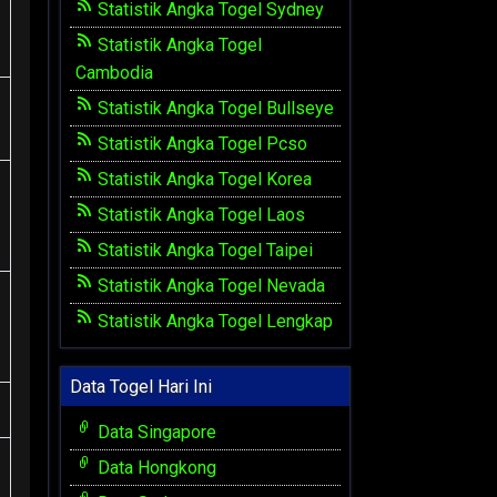
Statistik Angka Togel Sydney
Statistik Angka Togel
Cambodia
Statistik Angka Togel Bullseye
Statistik Angka Togel Pcso
Statistik Angka Togel Korea
Statistik Angka Togel Laos
Statistik Angka Togel Taipei
Statistik Angka Togel Nevada
Statistik Angka Togel Lengkap
Data Togel Hari Ini
Data Singapore
Data Hongkong