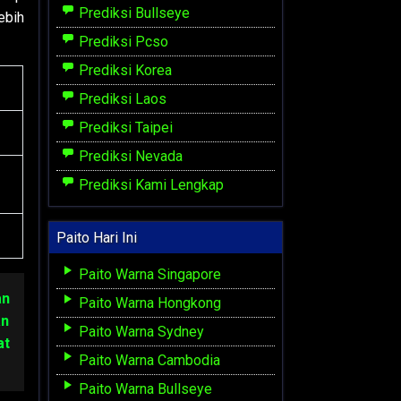
Prediksi Bullseye
ebih
Prediksi Pcso
Prediksi Korea
Prediksi Laos
Prediksi Taipei
Prediksi Nevada
Prediksi Kami Lengkap
Paito Hari Ini
Paito Warna Singapore
an
Paito Warna Hongkong
an
Paito Warna Sydney
at
Paito Warna Cambodia
Paito Warna Bullseye