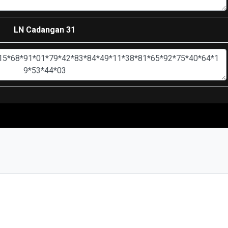
LN Cadangan 31