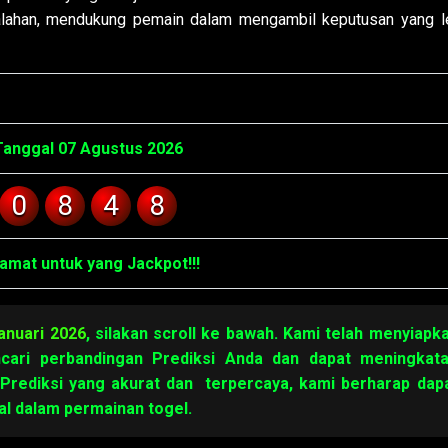
salahan, mendukung pemain dalam mengambil keputusan yang l
Result Nevada Terbaru
Tanggal 07 Agustus 2026
0
8
4
8
amat untuk yang Jackpot!!!
anuari 2026
, silakan scroll ke bawah. Kami telah menyiapk
ari perbandingan Prediksi Anda dan dapat meningkat
rediksi yang akurat dan terpercaya, kami berharap dap
l dalam permainan togel.