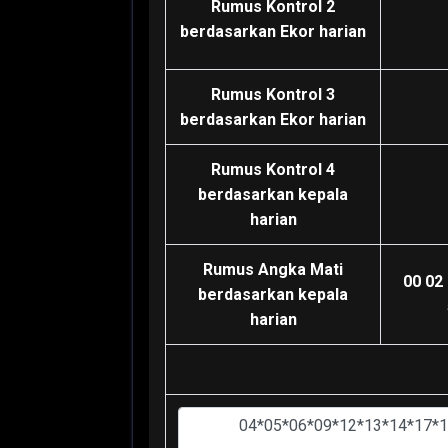
Rumus Kontrol 2
berdasarkan Ekor harian
Rumus Kontrol 3
berdasarkan Ekor harian
Rumus Kontrol 4
berdasarkan kepala
harian
Rumus Angka Mati
00 02 
berdasarkan kepala
harian