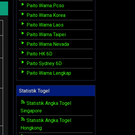
Paito Warna Pcso
Paito Warna Korea
Paito Warna Laos
Paito Warna Taipei
Paito Warna Nevada
Paito HK 6D
Paito Sydney 6D
Paito Warna Lengkap
Statistik Togel
Statistik Angka Togel
Singapore
Statistik Angka Togel
Hongkong