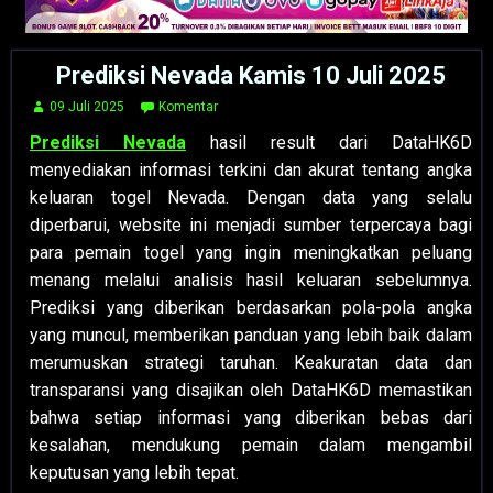
Prediksi Nevada Kamis 10 Juli 2025
09 Juli 2025
Komentar
Prediksi Nevada
hasil result dari DataHK6D
menyediakan informasi terkini dan akurat tentang angka
keluaran togel Nevada. Dengan data yang selalu
diperbarui, website ini menjadi sumber terpercaya bagi
para pemain togel yang ingin meningkatkan peluang
menang melalui analisis hasil keluaran sebelumnya.
Prediksi yang diberikan berdasarkan pola-pola angka
yang muncul, memberikan panduan yang lebih baik dalam
merumuskan strategi taruhan. Keakuratan data dan
transparansi yang disajikan oleh DataHK6D memastikan
bahwa setiap informasi yang diberikan bebas dari
kesalahan, mendukung pemain dalam mengambil
keputusan yang lebih tepat.