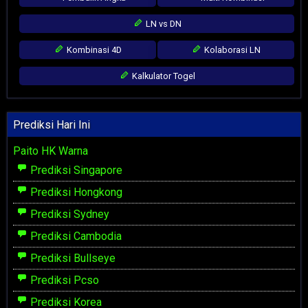
LN vs DN
Kombinasi 4D
Kolaborasi LN
Kalkulator Togel
Prediksi Hari Ini
Paito HK Warna
Prediksi Singapore
Prediksi Hongkong
Prediksi Sydney
Prediksi Cambodia
Prediksi Bullseye
Prediksi Pcso
Prediksi Korea