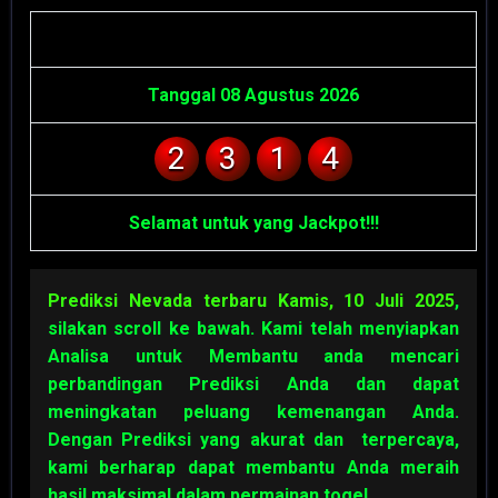
Result Nevada Terbaru
Tanggal 08 Agustus 2026
2
3
1
4
Selamat untuk yang Jackpot!!!
Prediksi Nevada terbaru Kamis, 10 Juli 2025
,
silakan scroll ke bawah. Kami telah menyiapkan
Analisa untuk Membantu anda mencari
perbandingan Prediksi Anda dan dapat
meningkatan peluang kemenangan Anda.
Dengan Prediksi yang akurat dan terpercaya,
kami berharap dapat membantu Anda meraih
hasil maksimal dalam permainan togel.