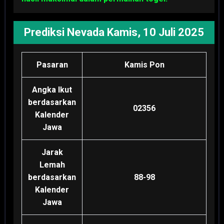
Prediksi Nevada Kamis, 10 Juli 2025
Pasaran
Kamis Pon
Angka Ikut
berdasarkan
02356
Kalender
Jawa
Jarak
Lemah
berdasarkan
88-98
Kalender
Jawa