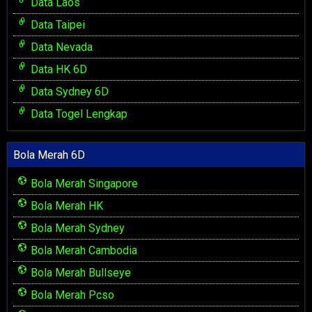
Data Laos
Data Taipei
Data Nevada
Data HK 6D
Data Sydney 6D
Data Togel Lengkap
Bola Merah 6D
Bola Merah Singapore
Bola Merah HK
Bola Merah Sydney
Bola Merah Cambodia
Bola Merah Bullseye
Bola Merah Pcso