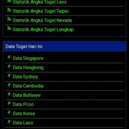
Statistik Angka Togel Laos
Statistik Angka Togel Taipei
Statistik Angka Togel Nevada
Statistik Angka Togel Lengkap
Data Togel Hari Ini
Data Singapore
Data Hongkong
Data Sydney
Data Cambodia
Data Bullseye
Data Pcso
Data Korea
Data Laos