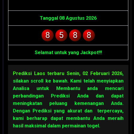
Result Laos Terbaru
Tanggal 08 Agustus 2026
8
5
8
8
Selamat untuk yang Jackpot!!!
Prediksi Laos terbaru Senin, 02 Februari 2026
,
silakan scroll ke bawah. Kami telah menyiapkan
Analisa untuk Membantu anda mencari
perbandingan Prediksi Anda dan dapat
meningkatan peluang kemenangan Anda.
Dengan Prediksi yang akurat dan terpercaya,
kami berharap dapat membantu Anda meraih
hasil maksimal dalam permainan togel.