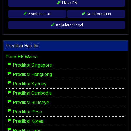
LN vs DN
Kombinasi 4D
Kolaborasi LN
Kalkulator Togel
Prediksi Hari Ini
Paito HK Warna
Prediksi Singapore
Prediksi Hongkong
Prediksi Sydney
Prediksi Cambodia
Prediksi Bullseye
Prediksi Pcso
Prediksi Korea
Prediksi Laos