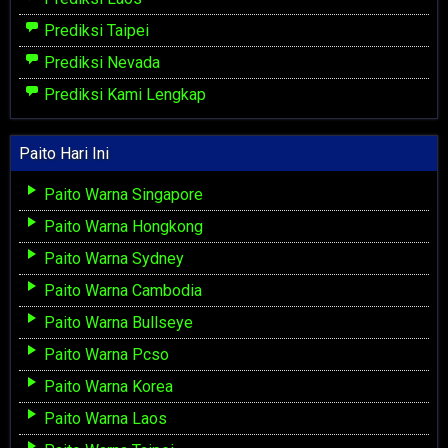
Prediksi Taipei
Prediksi Nevada
Prediksi Kami Lengkap
Paito Hari Ini
Paito Warna Singapore
Paito Warna Hongkong
Paito Warna Sydney
Paito Warna Cambodia
Paito Warna Bullseye
Paito Warna Pcso
Paito Warna Korea
Paito Warna Laos