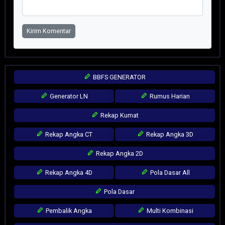
Kirim Komentar
BBFS GENERATOR
Generator LN
Rumus Harian
Rekap Kumat
Rekap Angka CT
Rekap Angka 3D
Rekap Angka 2D
Rekap Angka 4D
Pola Dasar All
Pola Dasar
Pembalik Angka
Multi Kombinasi