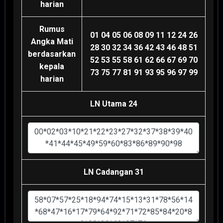
harian
Rumus
01 04 05 06 08 09 11 12 24 26
Angka Mati
28 30 32 34 36 42 43 46 48 51
berdasarkan
52 53 55 58 61 62 66 67 69 70
kepala
73 75 77 81 91 93 95 96 97 99
harian
LN Utama 24
LN Cadangan 31