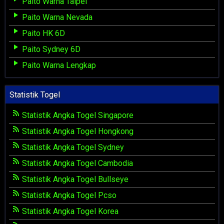
Paito Warna Taipei
Paito Warna Nevada
Paito HK 6D
Paito Sydney 6D
Paito Warna Lengkap
Statistik Togel
Statistik Angka Togel Singapore
Statistik Angka Togel Hongkong
Statistik Angka Togel Sydney
Statistik Angka Togel Cambodia
Statistik Angka Togel Bullseye
Statistik Angka Togel Pcso
Statistik Angka Togel Korea