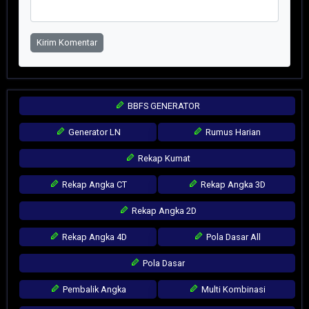
Kirim Komentar
BBFS GENERATOR
Generator LN
Rumus Harian
Rekap Kumat
Rekap Angka CT
Rekap Angka 3D
Rekap Angka 2D
Rekap Angka 4D
Pola Dasar All
Pola Dasar
Pembalik Angka
Multi Kombinasi