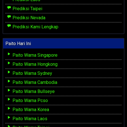
Prediksi Taipei
Prediksi Nevada
Prediksi Kami Lengkap
Paito Hari Ini
Paito Warna Singapore
Paito Warna Hongkong
Paito Warna Sydney
Paito Warna Cambodia
Paito Warna Bullseye
Paito Warna Pcso
Paito Warna Korea
Paito Warna Laos