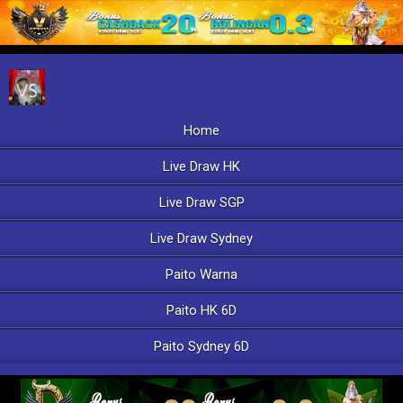
Home
Live Draw HK
Live Draw SGP
Live Draw Sydney
Paito Warna
Paito HK 6D
Paito Sydney 6D