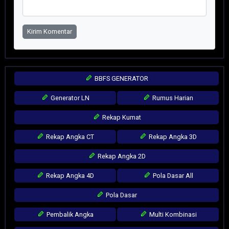
Kirim Komentar
BBFS GENERATOR
Generator LN
Rumus Harian
Rekap Kumat
Rekap Angka CT
Rekap Angka 3D
Rekap Angka 2D
Rekap Angka 4D
Pola Dasar All
Pola Dasar
Pembalik Angka
Multi Kombinasi