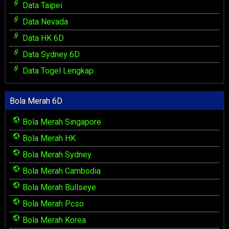
Data Taipei
Data Nevada
Data HK 6D
Data Sydney 6D
Data Togel Lengkap
Bola Merah 6D
Bola Merah Singapore
Bola Merah HK
Bola Merah Sydney
Bola Merah Cambodia
Bola Merah Bullseye
Bola Merah Pcso
Bola Merah Korea