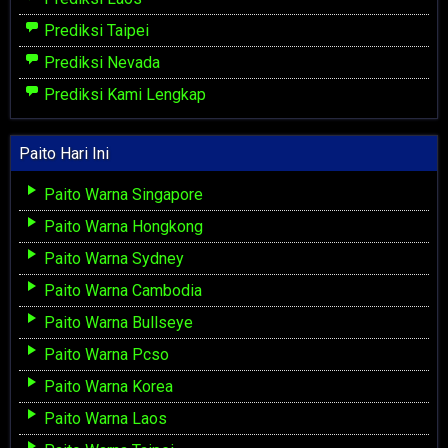
Prediksi Taipei
Prediksi Nevada
Prediksi Kami Lengkap
Paito Hari Ini
Paito Warna Singapore
Paito Warna Hongkong
Paito Warna Sydney
Paito Warna Cambodia
Paito Warna Bullseye
Paito Warna Pcso
Paito Warna Korea
Paito Warna Laos