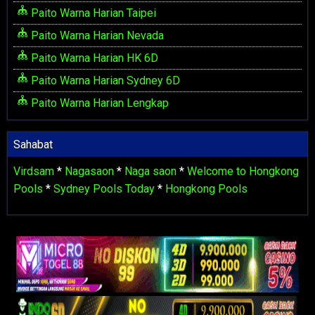
Paito Warna Harian Taipei
Paito Warna Harian Nevada
Paito Warna Harian HK 6D
Paito Warna Harian Sydney 6D
Paito Warna Harian Lengkap
Sahabat
Virdsam
*
Nagasaon
*
Naga saon
*
Welcome to Hongkong
Pools
*
Sydney Pools Today
*
Hongkong Pools