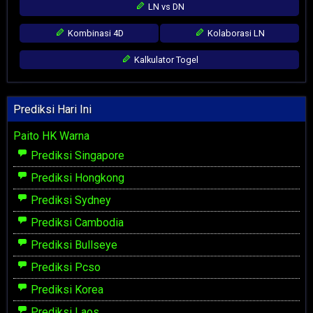
LN vs DN
Kombinasi 4D
Kolaborasi LN
Kalkulator Togel
Prediksi Hari Ini
Paito HK Warna
Prediksi Singapore
Prediksi Hongkong
Prediksi Sydney
Prediksi Cambodia
Prediksi Bullseye
Prediksi Pcso
Prediksi Korea
Prediksi Laos