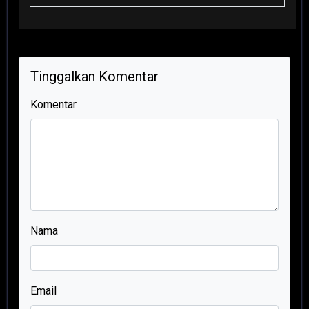
Tinggalkan Komentar
Komentar
Nama
Email