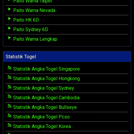
Paito Warna Taipei
Paito Warna Nevada
Paito HK 6D
Paito Sydney 6D
Paito Warna Lengkap
Statistik Togel
Statistik Angka Togel Singapore
Statistik Angka Togel Hongkong
Statistik Angka Togel Sydney
Statistik Angka Togel Cambodia
Statistik Angka Togel Bullseye
Statistik Angka Togel Pcso
Statistik Angka Togel Korea