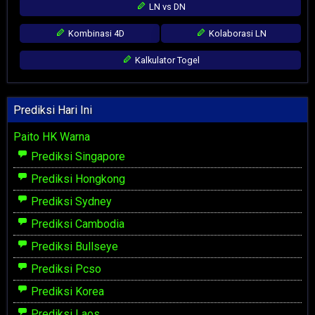
LN vs DN
Kombinasi 4D
Kolaborasi LN
Kalkulator Togel
Prediksi Hari Ini
Paito HK Warna
Prediksi Singapore
Prediksi Hongkong
Prediksi Sydney
Prediksi Cambodia
Prediksi Bullseye
Prediksi Pcso
Prediksi Korea
Prediksi Laos