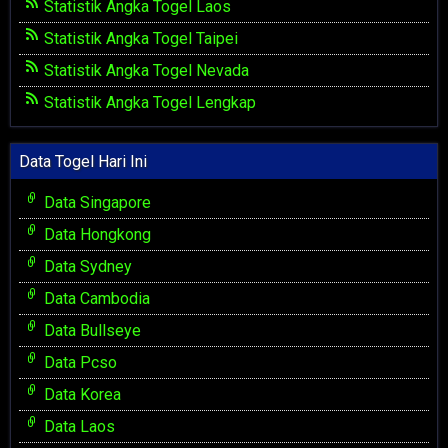
Statistik Angka Togel Laos
Statistik Angka Togel Taipei
Statistik Angka Togel Nevada
Statistik Angka Togel Lengkap
Data Togel Hari Ini
Data Singapore
Data Hongkong
Data Sydney
Data Cambodia
Data Bullseye
Data Pcso
Data Korea
Data Laos