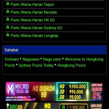
Paito Warna Harian Taipei
Paito Warna Harian Nevada
Paito Warna Harian HK 6D
Paito Warna Harian Sydney 6D
Paito Warna Harian Lengkap
Sahabat
Virdsam
*
Nagasaon
*
Naga saon
*
Welcome to Hongkong
Pools
*
Sydney Pools Today
*
Hongkong Pools