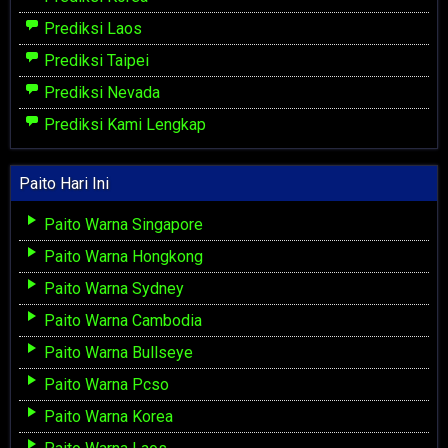
Prediksi Laos
Prediksi Taipei
Prediksi Nevada
Prediksi Kami Lengkap
Paito Hari Ini
Paito Warna Singapore
Paito Warna Hongkong
Paito Warna Sydney
Paito Warna Cambodia
Paito Warna Bullseye
Paito Warna Pcso
Paito Warna Korea