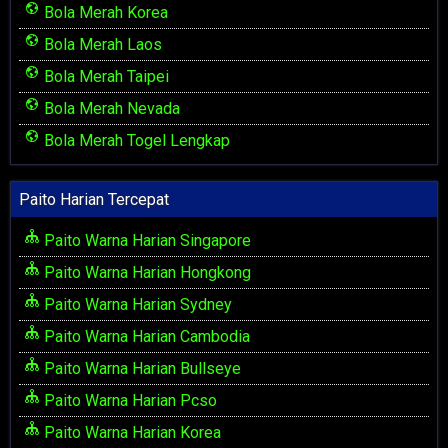
Bola Merah Korea
Bola Merah Laos
Bola Merah Taipei
Bola Merah Nevada
Bola Merah Togel Lengkap
Paito Harian Tercepat
Paito Warna Harian Singapore
Paito Warna Harian Hongkong
Paito Warna Harian Sydney
Paito Warna Harian Cambodia
Paito Warna Harian Bullseye
Paito Warna Harian Pcso
Paito Warna Harian Korea