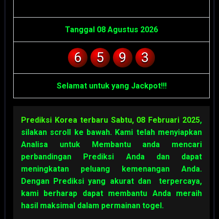
Result Korea Terbaru
Tanggal 08 Agustus 2026
6
5
9
3
Selamat untuk yang Jackpot!!!
Prediksi Korea terbaru Sabtu, 08 Februari 2025
,
silakan scroll ke bawah. Kami telah menyiapkan
Analisa untuk Membantu anda mencari
perbandingan Prediksi Anda dan dapat
meningkatan peluang kemenangan Anda.
Dengan Prediksi yang akurat dan terpercaya,
kami berharap dapat membantu Anda meraih
hasil maksimal dalam permainan togel.