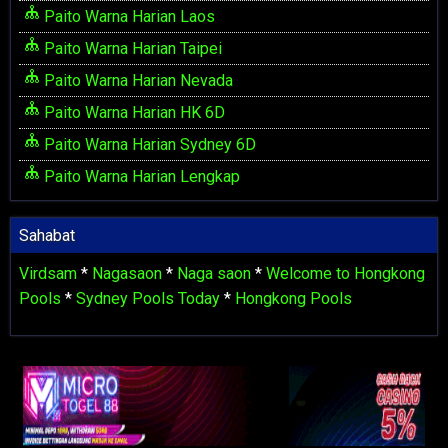
Paito Warna Harian Laos
Paito Warna Harian Taipei
Paito Warna Harian Nevada
Paito Warna Harian HK 6D
Paito Warna Harian Sydney 6D
Paito Warna Harian Lengkap
Sahabat
Virdsam
*
Nagasaon
*
Naga saon
*
Welcome to Hongkong
Pools
*
Sydney Pools Today
*
Hongkong Pools