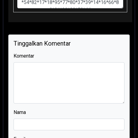
Tinggalkan Komentar
Komentar
Nama