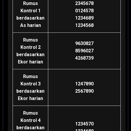
Rumus
2345678
Kontrol 1
0124578
berdasarkan
1234689
As harian
1234568
Rumus
9630827
Kontrol 2
8596027
berdasarkan
4268739
Ekor harian
Rumus
Kontrol 3
1247890
berdasarkan
2567890
Ekor harian
Rumus
Kontrol 4
1234570
berdasarkan