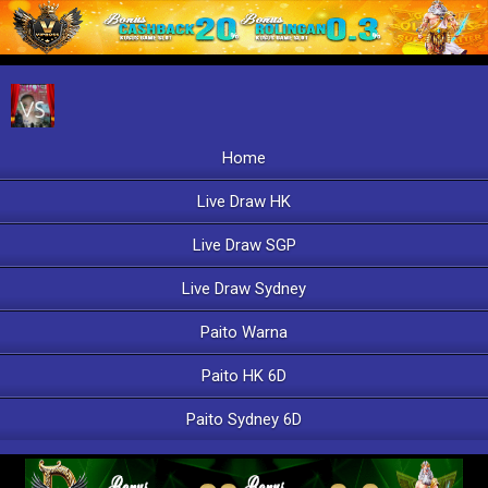
Home
Live Draw HK
Live Draw SGP
Live Draw Sydney
Paito Warna
Paito HK 6D
Paito Sydney 6D