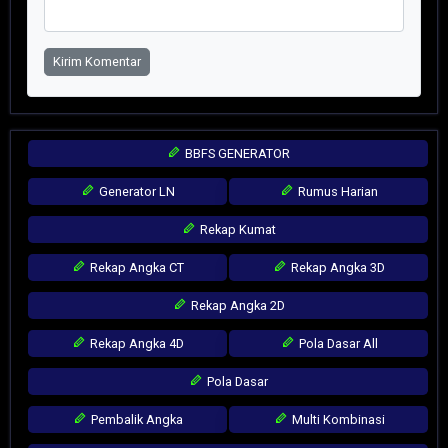
Kirim Komentar
BBFS GENERATOR
Generator LN
Rumus Harian
Rekap Kumat
Rekap Angka CT
Rekap Angka 3D
Rekap Angka 2D
Rekap Angka 4D
Pola Dasar All
Pola Dasar
Pembalik Angka
Multi Kombinasi