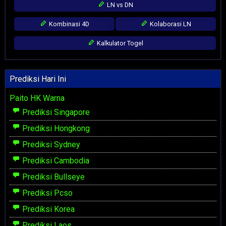
LN vs DN
Kombinasi 4D
Kolaborasi LN
Kalkulator Togel
Prediksi Hari Ini
Paito HK Warna
Prediksi Singapore
Prediksi Hongkong
Prediksi Sydney
Prediksi Cambodia
Prediksi Bullseye
Prediksi Pcso
Prediksi Korea
Prediksi Laos