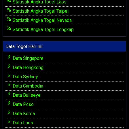
Statistik Angka Togel Laos
Statistik Angka Togel Taipei
Statistik Angka Togel Nevada
Statistik Angka Togel Lengkap
Data Togel Hari Ini
Data Singapore
Data Hongkong
Data Sydney
Data Cambodia
Data Bullseye
Data Pcso
Data Korea
Data Laos