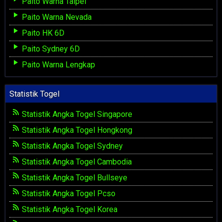
Paito Warna Taipei
Paito Warna Nevada
Paito HK 6D
Paito Sydney 6D
Paito Warna Lengkap
Statistik Togel
Statistik Angka Togel Singapore
Statistik Angka Togel Hongkong
Statistik Angka Togel Sydney
Statistik Angka Togel Cambodia
Statistik Angka Togel Bullseye
Statistik Angka Togel Pcso
Statistik Angka Togel Korea