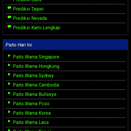
Prediksi Taipei
Prediksi Nevada
Prediksi Kami Lengkap
Paito Hari Ini
Paito Warna Singapore
Paito Warna Hongkong
Paito Warna Sydney
Paito Warna Cambodia
Paito Warna Bullseye
Paito Warna Pcso
Paito Warna Korea
Paito Warna Laos