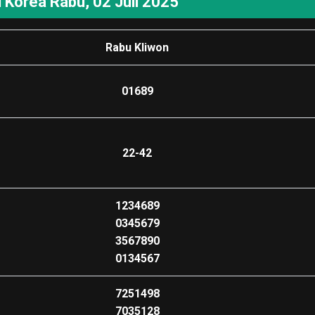
i Korea Rabu, 02 Juli 2025
Rabu Kliwon
01689
22-42
1234689
0345679
3567890
0134567
7251498
7035128