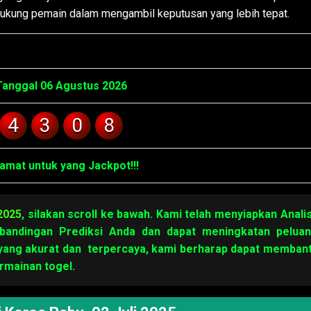
dukung pemain dalam mengambil keputusan yang lebih tepat.
Result Korea Terbaru
Tanggal 06 Agustus 2026
4
3
0
8
amat untuk yang Jackpot!!!
 2025
, silakan scroll ke bawah. Kami telah menyiapkan Anali
andingan Prediksi Anda dan dapat meningkatan pelua
yang akurat dan terpercaya, kami berharap dapat memban
rmainan togel.