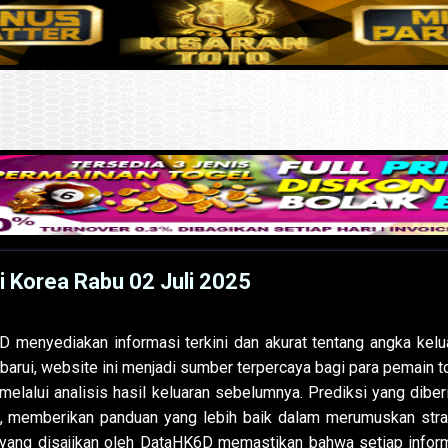
i Korea Rabu 02 Juli 2025
D menyediakan informasi terkini dan akurat tentang angka kelu
barui, website ini menjadi sumber terpercaya bagi para pemain t
elalui analisis hasil keluaran sebelumnya. Prediksi yang diber
, memberikan panduan yang lebih baik dalam merumuskan stra
i yang disajikan oleh DataHK6D memastikan bahwa setiap infor