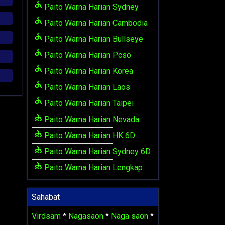
Paito Warna Harian Sydney
Paito Warna Harian Cambodia
Paito Warna Harian Bullseye
Paito Warna Harian Pcso
Paito Warna Harian Korea
Paito Warna Harian Laos
Paito Warna Harian Taipei
Paito Warna Harian Nevada
Paito Warna Harian HK 6D
Paito Warna Harian Sydney 6D
Paito Warna Harian Lengkap
Sahabat
Virdsam
*
Nagasaon
*
Naga saon
*