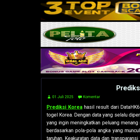
Prediks
01 Juli 2025
Komentar
Prediksi Korea
hasil result dari DataHK6
togel Korea. Dengan data yang selalu diper
yang ingin meningkatkan peluang menang m
berdasarkan pola-pola angka yang muncul
taruhan. Keakuratan data dan transparans