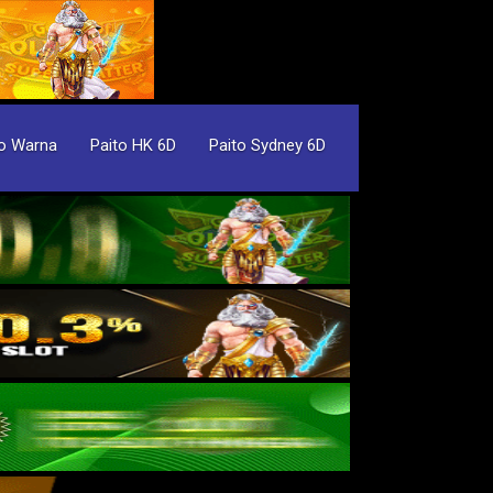
to Warna
Paito HK 6D
Paito Sydney 6D