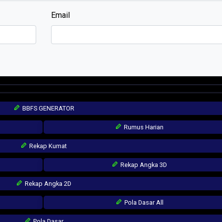
Email
BBFS GENERATOR
Rumus Harian
Rekap Kumat
Rekap Angka 3D
Rekap Angka 2D
Pola Dasar All
Pola Dasar