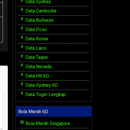
Data Sydney
Data Cambodia
Data Bullseye
Data Pcso
Data Korea
Data Laos
Data Taipei
Data Nevada
Data HK 6D
Data Sydney 6D
Data Togel Lengkap
Bola Merah 6D
Bola Merah Singapore