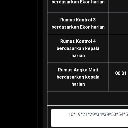
berdasarkan Ekor harian
Rumus Kontrol 3
berdasarkan Ekor harian
Rumus Kontrol 4
berdasarkan kepala
harian
Rumus Angka Mati
00 01 
berdasarkan kepala
harian