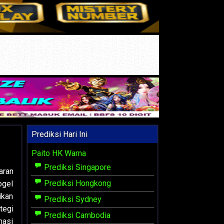
Prediksi Hari Ini
Paito HK Warna
Prediksi Singapore
aran
Prediksi Hongkong
ogel
ikan
Prediksi Sydney
tegi
Prediksi Cambodia
masi