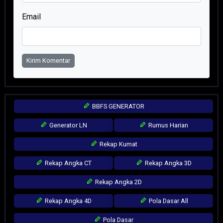
Email
Kirim Komentar
BBFS GENERATOR
Generator LN
Rumus Harian
Rekap Kumat
Rekap Angka CT
Rekap Angka 3D
Rekap Angka 2D
Rekap Angka 4D
Pola Dasar All
Pola Dasar