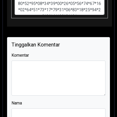
Tinggalkan Komentar
Komentar
Nama