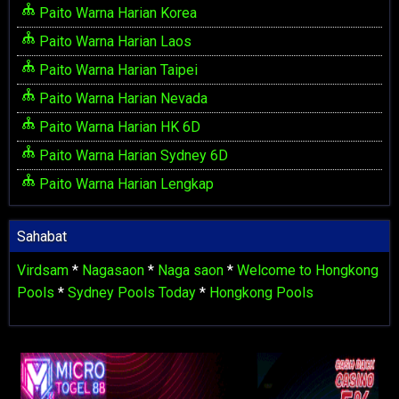
Paito Warna Harian Korea
Paito Warna Harian Laos
Paito Warna Harian Taipei
Paito Warna Harian Nevada
Paito Warna Harian HK 6D
Paito Warna Harian Sydney 6D
Paito Warna Harian Lengkap
Sahabat
Virdsam
*
Nagasaon
*
Naga saon
*
Welcome to Hongkong
Pools
*
Sydney Pools Today
*
Hongkong Pools