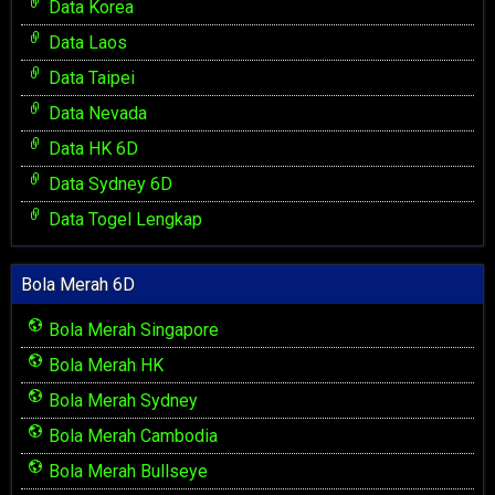
Data Korea
Data Laos
Data Taipei
Data Nevada
Data HK 6D
Data Sydney 6D
Data Togel Lengkap
Bola Merah 6D
Bola Merah Singapore
Bola Merah HK
Bola Merah Sydney
Bola Merah Cambodia
Bola Merah Bullseye