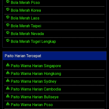
Bola Merah Pcso
Bola Merah Korea
Bola Merah Laos
Bola Merah Taipei
Bola Merah Nevada
Bola Merah Togel Lengkap
Paito Harian Tercepat
Paito Warna Harian Singapore
Paito Warna Harian Hongkong
Paito Warna Harian Sydney
Paito Warna Harian Cambodia
Paito Warna Harian Bullseye
Paito Warna Harian Pcso