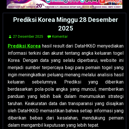
Prediksi Korea Minggu 28 Desember
2025
27 Desember 2025
Komentar
Prediksi Korea
hasil result dari DataHK6D menyediakan
informasi terkini dan akurat tentang angka keluaran togel
Korea. Dengan data yang selalu diperbarui, website ini
menjadi sumber terpercaya bagi para pemain togel yang
ingin meningkatkan peluang menang melalui analisis hasil
keluaran sebelumnya. Prediksi yang diberikan
berdasarkan pola-pola angka yang muncul, memberikan
panduan yang lebih baik dalam merumuskan strategi
taruhan. Keakuratan data dan transparansi yang disajikan
oleh DataHK6D memastikan bahwa setiap informasi yang
diberikan bebas dari kesalahan, mendukung pemain
dalam mengambil keputusan yang lebih tepat.