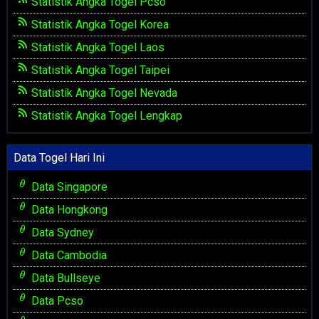
Statistik Angka Togel Pcso
Statistik Angka Togel Korea
Statistik Angka Togel Laos
Statistik Angka Togel Taipei
Statistik Angka Togel Nevada
Statistik Angka Togel Lengkap
Data Togel Hari Ini
Data Singapore
Data Hongkong
Data Sydney
Data Cambodia
Data Bullseye
Data Pcso