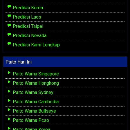
Prediksi Korea
Prediksi Laos
Prediksi Taipei
Prediksi Nevada
Prediksi Kami Lengkap
Paito Hari Ini
Paito Warna Singapore
Paito Warna Hongkong
Paito Warna Sydney
Paito Warna Cambodia
Paito Warna Bullseye
Paito Warna Pcso
Paito Warna Korea