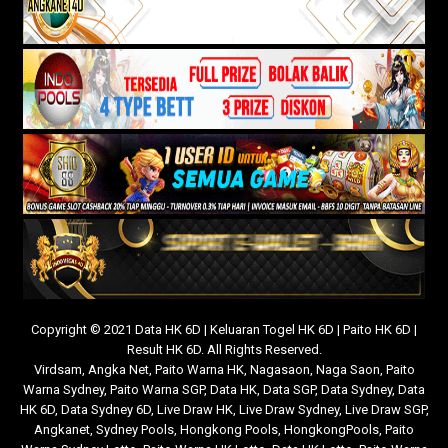
Copyright © 2021 Data HK 6D | Keluaran Togel HK 6D | Paito HK 6D |
Result HK 6D. All Rights Reserved.
Virdsam
,
Angka Net
,
Paito Warna HK
,
Nagasaon
,
Naga Saon
,
Paito
Warna Sydney
,
Paito Warna SGP
,
Data HK
,
Data SGP
,
Data Sydney
,
Data
HK 6D
,
Data Sydney 6D
,
Live Draw HK
,
Live Draw Sydney
,
Live Draw SGP
,
Angkanet
,
Sydney Pools
,
Hongkong Pools
,
HongkongPools
,
Paito