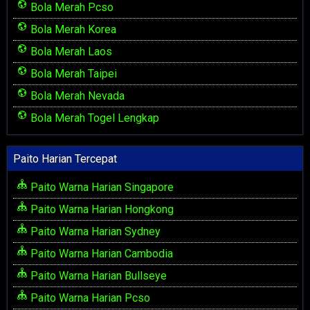
Bola Merah Pcso
Bola Merah Korea
Bola Merah Laos
Bola Merah Taipei
Bola Merah Nevada
Bola Merah Togel Lengkap
Paito Harian Tercepat
Paito Warna Harian Singapore
Paito Warna Harian Hongkong
Paito Warna Harian Sydney
Paito Warna Harian Cambodia
Paito Warna Harian Bullseye
Paito Warna Harian Pcso