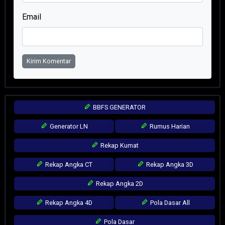
Email
Kirim Komentar
BBFS GENERATOR
Generator LN
Rumus Harian
Rekap Kumat
Rekap Angka CT
Rekap Angka 3D
Rekap Angka 2D
Rekap Angka 4D
Pola Dasar All
Pola Dasar