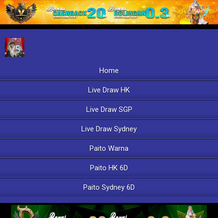
Home
Live Draw HK
Live Draw SGP
Live Draw Sydney
Paito Warna
Paito HK 6D
Paito Sydney 6D