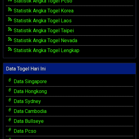
Statistik Angka Togel Pcso
Statistik Angka Togel Korea
Statistik Angka Togel Laos
Statistik Angka Togel Taipei
Statistik Angka Togel Nevada
Statistik Angka Togel Lengkap
Data Togel Hari Ini
Data Singapore
Data Hongkong
Data Sydney
Data Cambodia
Data Bullseye
Data Pcso