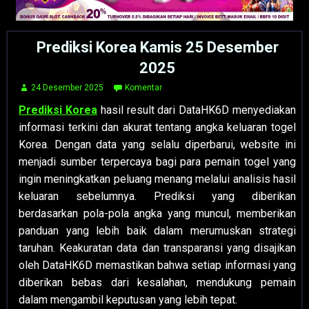
Prediksi Korea Kamis 25 Desember
2025
24 Desember 2025
Komentar
Prediksi Korea
hasil result dari DataHK6D menyediakan
informasi terkini dan akurat tentang angka keluaran togel
Korea. Dengan data yang selalu diperbarui, website ini
menjadi sumber terpercaya bagi para pemain togel yang
ingin meningkatkan peluang menang melalui analisis hasil
keluaran sebelumnya. Prediksi yang diberikan
berdasarkan pola-pola angka yang muncul, memberikan
panduan yang lebih baik dalam merumuskan strategi
taruhan. Keakuratan data dan transparansi yang disajikan
oleh DataHK6D memastikan bahwa setiap informasi yang
diberikan bebas dari kesalahan, mendukung pemain
dalam mengambil keputusan yang lebih tepat.