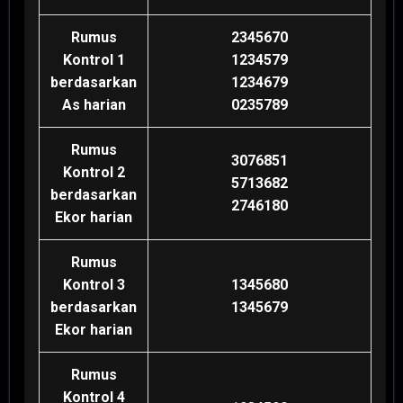
Rumus
2345670
Kontrol 1
1234579
berdasarkan
1234679
As harian
0235789
Rumus
3076851
Kontrol 2
5713682
berdasarkan
2746180
Ekor harian
Rumus
Kontrol 3
1345680
berdasarkan
1345679
Ekor harian
Rumus
Kontrol 4