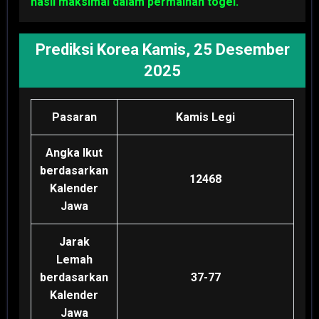
hasil maksimal dalam permainan togel.
Prediksi Korea Kamis, 25 Desember
2025
Pasaran
Kamis Legi
Angka Ikut
berdasarkan
12468
Kalender
Jawa
Jarak
Lemah
berdasarkan
37-77
Kalender
Jawa