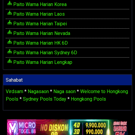
Paito Warna Harian Korea
Paito Warna Harian Laos
Paito Warna Harian Taipei
Paito Warna Harian Nevada
Paito Warna Harian HK 6D
Paito Warna Harian Sydney 6D
Paito Warna Harian Lengkap
Sahabat
Virdsam
*
Nagasaon
*
Naga saon
*
Welcome to Hongkong
Pools
*
Sydney Pools Today
*
Hongkong Pools