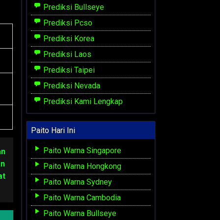
Prediksi Bullseye
Prediksi Pcso
Prediksi Korea
Prediksi Laos
Prediksi Taipei
Prediksi Nevada
Prediksi Kami Lengkap
Paito Hari Ini
Paito Warna Singapore
an
an
Paito Warna Hongkong
at
Paito Warna Sydney
Paito Warna Cambodia
Paito Warna Bullseye