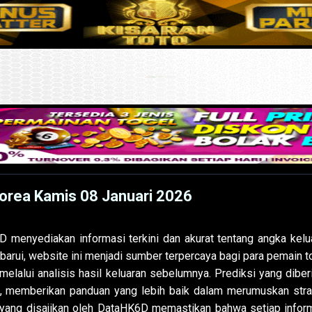
Korea Kamis 08 Januari 2026
D menyediakan informasi terkini dan akurat tentang angka kelu
barui, website ini menjadi sumber terpercaya bagi para pemain t
elalui analisis hasil keluaran sebelumnya. Prediksi yang diber
, memberikan panduan yang lebih baik dalam merumuskan stra
i yang disajikan oleh DataHK6D memastikan bahwa setiap infor