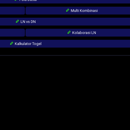
Multi Kombinasi
LN vs DN
Kolaborasi LN
Kalkulator Togel