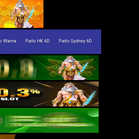
to Warna
Paito HK 6D
Paito Sydney 6D