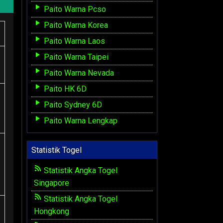
Paito Warna Pcso
Paito Warna Korea
Paito Warna Laos
Paito Warna Taipei
Paito Warna Nevada
Paito HK 6D
Paito Sydney 6D
Paito Warna Lengkap
Statistik Togel
Statistik Angka Togel
Singapore
Statistik Angka Togel
Hongkong