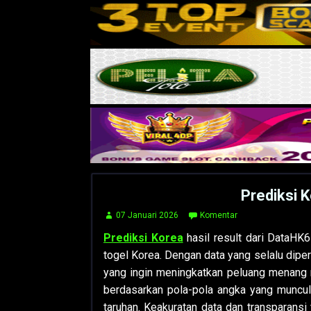
Prediksi 
07 Januari 2026
Komentar
Prediksi Korea
hasil result dari DataHK6
togel Korea. Dengan data yang selalu diper
yang ingin meningkatkan peluang menang m
berdasarkan pola-pola angka yang muncul
taruhan. Keakuratan data dan transparans