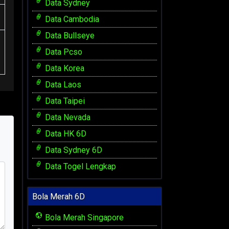
Data Sydney
Data Cambodia
Data Bullseye
Data Pcso
Data Korea
Data Laos
Data Taipei
Data Nevada
Data HK 6D
Data Sydney 6D
Data Togel Lengkap
Bola Merah 6D
Bola Merah Singapore