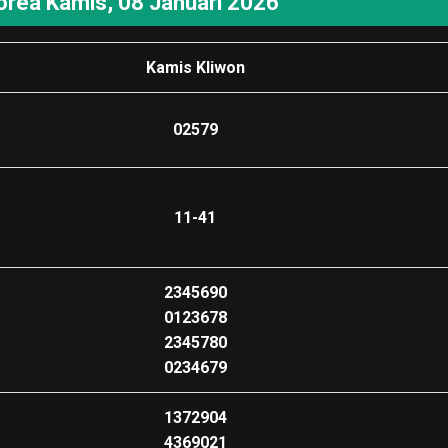
orea Kamis, 08 Januari 2026
Kamis Kliwon
02579
11-41
2345690
0123678
2345780
0234679
1372904
4369021