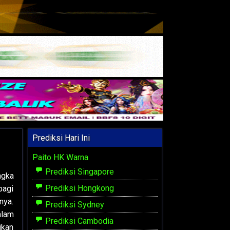
Prediksi Hari Ini
Paito HK Warna
Prediksi Singapore
ngka
Prediksi Hongkong
bagi
nya.
Prediksi Sydney
alam
Prediksi Cambodia
ikan