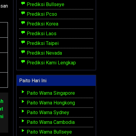
Prediksi Bullseye
usan
Prediksi Pcso
Prediksi Korea
Prediksi Laos
Prediksi Taipei
Prediksi Nevada
Prediksi Kami Lengkap
Paito Hari Ini
Paito Warna Singapore
ah
Paito Warna Hongkong
at
Paito Warna Sydney
mi
Paito Warna Cambodia
Paito Warna Bullseye