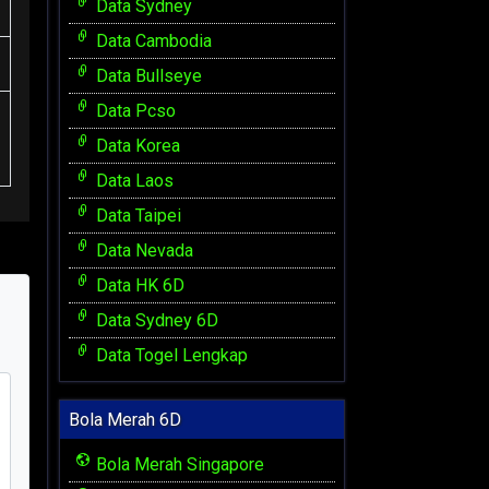
Data Sydney
Data Cambodia
Data Bullseye
Data Pcso
Data Korea
Data Laos
Data Taipei
Data Nevada
Data HK 6D
Data Sydney 6D
Data Togel Lengkap
Bola Merah 6D
Bola Merah Singapore