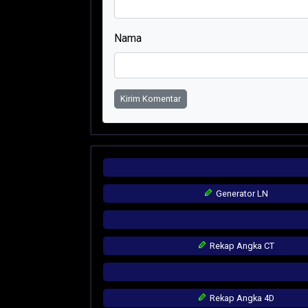
Nama
Kirim Komentar
Generator LN
Rekap Angka CT
Rekap Angka 4D