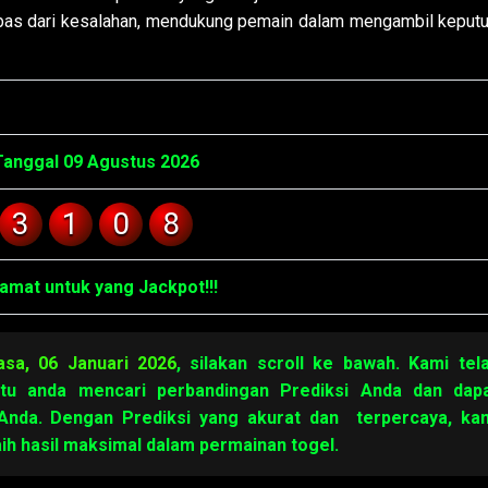
ebas dari kesalahan, mendukung pemain dalam mengambil keput
ult Georgia Night Terbaru
Tanggal 09 Agustus 2026
3
1
0
8
amat untuk yang Jackpot!!!
asa, 06 Januari 2026
, silakan scroll ke bawah. Kami tel
tu anda mencari perbandingan Prediksi Anda dan dap
nda. Dengan Prediksi yang akurat dan terpercaya, ka
h hasil maksimal dalam permainan togel.