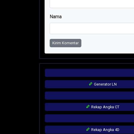
Nama
Kirim Komentar
Generator LN
Rekap Angka CT
Rekap Angka 4D