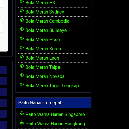
Bola Merah HK
Bola Merah Sydney
Bola Merah Cambodia
Bola Merah Bullseye
Bola Merah Pcso
Bola Merah Korea
Bola Merah Laos
Bola Merah Taipei
Bola Merah Nevada
Bola Merah Togel Lengkap
Paito Harian Tercepat
Paito Warna Harian Singapore
Paito Warna Harian Hongkong