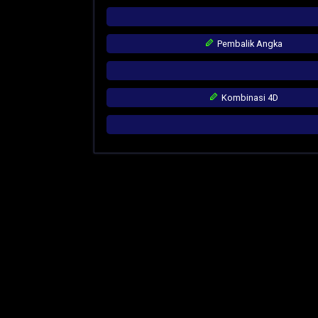
Pembalik Angka
Kombinasi 4D