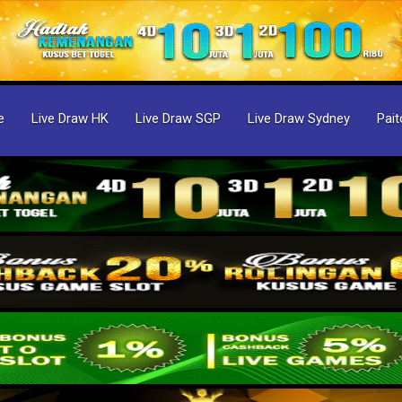
e
Live Draw HK
Live Draw SGP
Live Draw Sydney
Pai