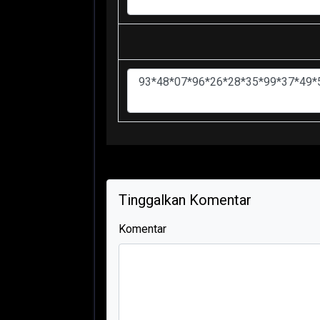
Tinggalkan Komentar
Komentar