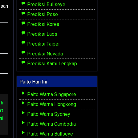
Prediksi Bullseye
usan
Prediksi Pcso
Prediksi Korea
Prediksi Laos
Prediksi Taipei
Prediksi Nevada
Prediksi Kami Lengkap
Paito Hari Ini
Paito Warna Singapore
ah
Paito Warna Hongkong
at
Paito Warna Sydney
mi
Paito Warna Cambodia
Paito Warna Bullseye