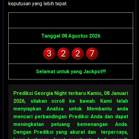
keputusan yang lebih tepat.
Result Georgia Night Terbaru
Tanggal 08 Agustus 2026
3
2
2
7
Selamat untuk yang Jackpot!!!
Prediksi Georgia Night terbaru Kamis, 08 Januari
2026
, silakan scroll ke bawah. Kami telah
menyiapkan Analisa untuk Membantu anda
mencari perbandingan Prediksi Anda dan dapat
meningkatan peluang kemenangan Anda.
Dengan Prediksi yang akurat dan terpercaya,