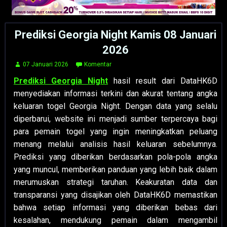
Prediksi Georgia Night Kamis 08 Januari
2026
07 Januari 2026
Komentar
Prediksi Georgia Night
hasil result dari DataHK6D
menyediakan informasi terkini dan akurat tentang angka
keluaran togel Georgia Night. Dengan data yang selalu
diperbarui, website ini menjadi sumber terpercaya bagi
para pemain togel yang ingin meningkatkan peluang
menang melalui analisis hasil keluaran sebelumnya.
Prediksi yang diberikan berdasarkan pola-pola angka
yang muncul, memberikan panduan yang lebih baik dalam
merumuskan strategi taruhan. Keakuratan data dan
transparansi yang disajikan oleh DataHK6D memastikan
bahwa setiap informasi yang diberikan bebas dari
kesalahan, mendukung pemain dalam mengambil