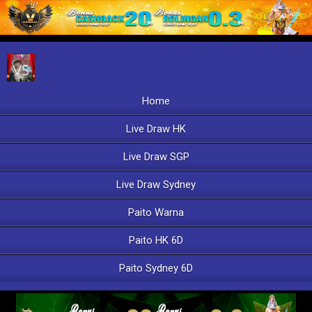
Home
Live Draw HK
Live Draw SGP
Live Draw Sydney
Paito Warna
Paito HK 6D
Paito Sydney 6D