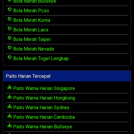
Bola Merah Bullseye
Bola Merah Pcso
Bola Merah Korea
Bola Merah Laos
Bola Merah Taipei
Bola Merah Nevada
Bola Merah Togel Lengkap
Paito Harian Tercepat
Paito Warna Harian Singapore
Paito Warna Harian Hongkong
Paito Warna Harian Sydney
Paito Warna Harian Cambodia
Paito Warna Harian Bullseye