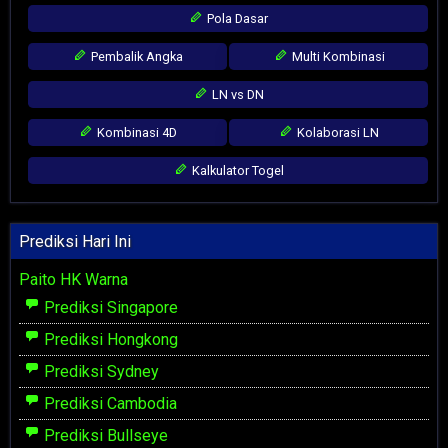
Pola Dasar
Pembalik Angka
Multi Kombinasi
LN vs DN
Kombinasi 4D
Kolaborasi LN
Kalkulator Togel
Prediksi Hari Ini
Paito HK Warna
Prediksi Singapore
Prediksi Hongkong
Prediksi Sydney
Prediksi Cambodia
Prediksi Bullseye