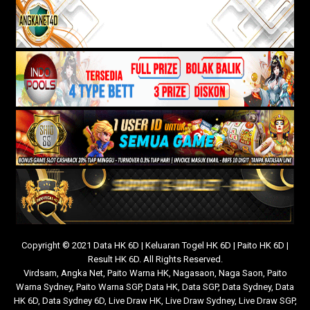
Copyright © 2021 Data HK 6D | Keluaran Togel HK 6D | Paito HK 6D |
Result HK 6D. All Rights Reserved.
Virdsam
,
Angka Net
,
Paito Warna HK
,
Nagasaon
,
Naga Saon
,
Paito
Warna Sydney
,
Paito Warna SGP
,
Data HK
,
Data SGP
,
Data Sydney
,
Data
HK 6D
,
Data Sydney 6D
,
Live Draw HK
,
Live Draw Sydney
,
Live Draw SGP
,