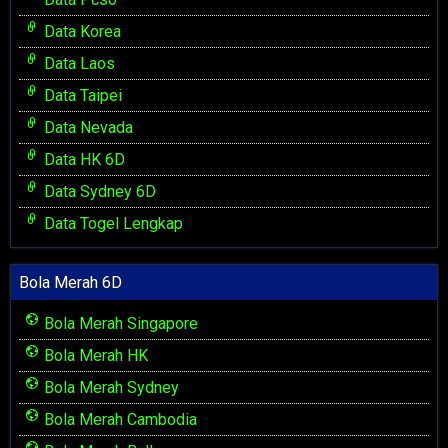
Data Korea
Data Laos
Data Taipei
Data Nevada
Data HK 6D
Data Sydney 6D
Data Togel Lengkap
Bola Merah 6D
Bola Merah Singapore
Bola Merah HK
Bola Merah Sydney
Bola Merah Cambodia