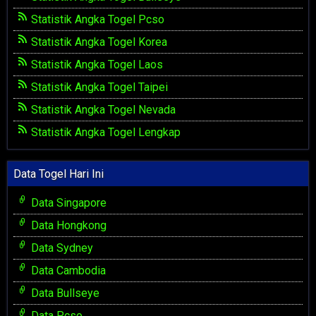
Statistik Angka Togel Pcso
Statistik Angka Togel Korea
Statistik Angka Togel Laos
Statistik Angka Togel Taipei
Statistik Angka Togel Nevada
Statistik Angka Togel Lengkap
Data Togel Hari Ini
Data Singapore
Data Hongkong
Data Sydney
Data Cambodia
Data Bullseye
Data Pcso