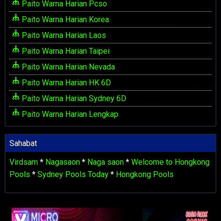
Paito Warna Harian Pcso
Paito Warna Harian Korea
Paito Warna Harian Laos
Paito Warna Harian Taipei
Paito Warna Harian Nevada
Paito Warna Harian HK 6D
Paito Warna Harian Sydney 6D
Paito Warna Harian Lengkap
Sahabat
Virdsam
*
Nagasaon
*
Naga saon
*
Welcome to Hongkong
Pools
*
Sydney Pools Today
*
Hongkong Pools