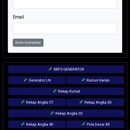
Email
Kirim Komentar
BBFS GENERATOR
Generator LN
Rumus Harian
Rekap Kumat
Rekap Angka CT
Rekap Angka 3D
Rekap Angka 2D
Rekap Angka 4D
Pola Dasar All