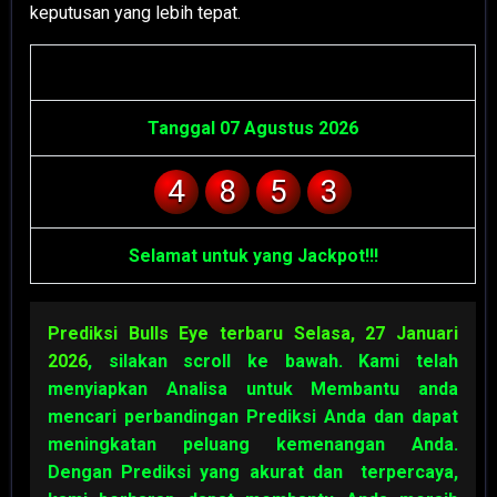
keputusan yang lebih tepat.
Result Bulls Eye Terbaru
Tanggal 07 Agustus 2026
4
8
5
3
Selamat untuk yang Jackpot!!!
Prediksi Bulls Eye terbaru Selasa, 27 Januari
2026
, silakan scroll ke bawah. Kami telah
menyiapkan Analisa untuk Membantu anda
mencari perbandingan Prediksi Anda dan dapat
meningkatan peluang kemenangan Anda.
Dengan Prediksi yang akurat dan terpercaya,