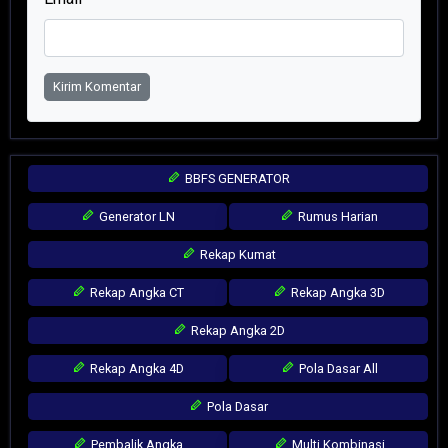
Kirim Komentar
BBFS GENERATOR
Generator LN
Rumus Harian
Rekap Kumat
Rekap Angka CT
Rekap Angka 3D
Rekap Angka 2D
Rekap Angka 4D
Pola Dasar All
Pola Dasar
Pembalik Angka
Multi Kombinasi