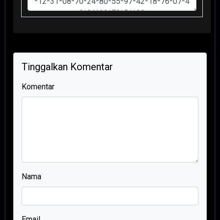
Tinggalkan Komentar
Komentar
Nama
Email