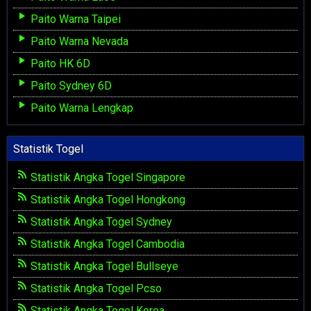
Paito Warna Taipei
Paito Warna Nevada
Paito HK 6D
Paito Sydney 6D
Paito Warna Lengkap
Statistik Togel
Statistik Angka Togel Singapore
Statistik Angka Togel Hongkong
Statistik Angka Togel Sydney
Statistik Angka Togel Cambodia
Statistik Angka Togel Bullseye
Statistik Angka Togel Pcso
Statistik Angka Togel Korea