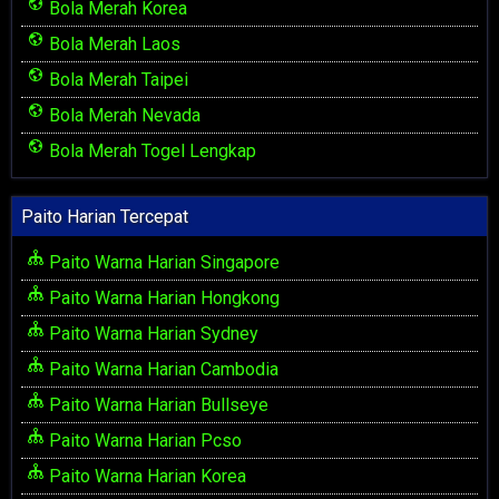
Bola Merah Korea
Bola Merah Laos
Bola Merah Taipei
Bola Merah Nevada
Bola Merah Togel Lengkap
Paito Harian Tercepat
Paito Warna Harian Singapore
Paito Warna Harian Hongkong
Paito Warna Harian Sydney
Paito Warna Harian Cambodia
Paito Warna Harian Bullseye
Paito Warna Harian Pcso
Paito Warna Harian Korea