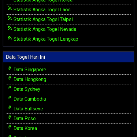
Statistik Angka Togel Laos
Statistik Angka Togel Taipei
Statistik Angka Togel Nevada
Statistik Angka Togel Lengkap
Data Togel Hari Ini
Data Singapore
Data Hongkong
Data Sydney
Data Cambodia
Data Bullseye
Data Pcso
Data Korea