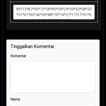
Tinggalkan Komentar
Komentar
Nama