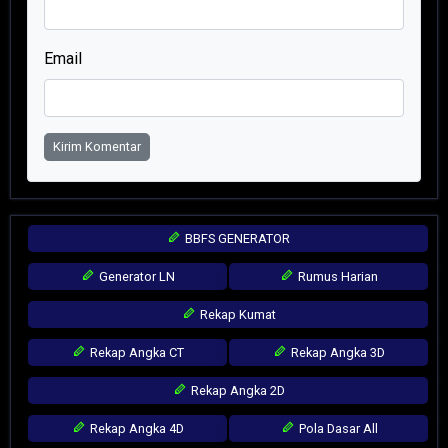
Email
Kirim Komentar
BBFS GENERATOR
Generator LN
Rumus Harian
Rekap Kumat
Rekap Angka CT
Rekap Angka 3D
Rekap Angka 2D
Rekap Angka 4D
Pola Dasar All