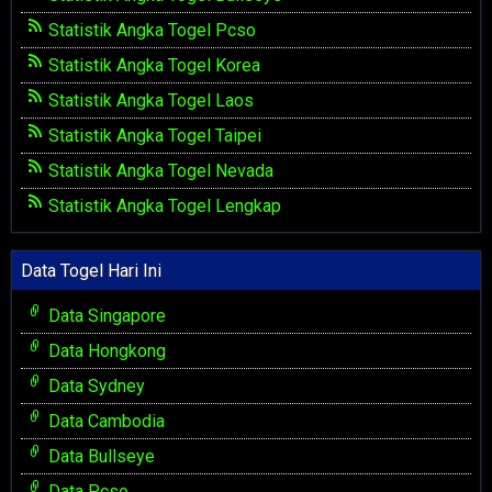
Statistik Angka Togel Pcso
Statistik Angka Togel Korea
Statistik Angka Togel Laos
Statistik Angka Togel Taipei
Statistik Angka Togel Nevada
Statistik Angka Togel Lengkap
Data Togel Hari Ini
Data Singapore
Data Hongkong
Data Sydney
Data Cambodia
Data Bullseye
Data Pcso