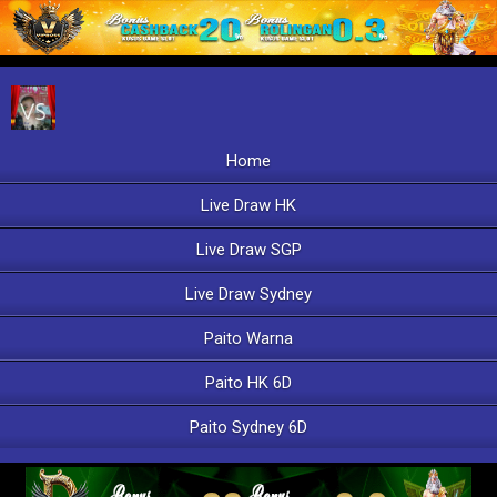
Home
Live Draw HK
Live Draw SGP
Live Draw Sydney
Paito Warna
Paito HK 6D
Paito Sydney 6D