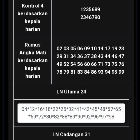
Kontrol 4
1235689
berdasarkan
2346790
kepala
harian
Rumus
02 03 05 06 09 10 14 17 19 23
Angka Mati
29 31 34 36 37 38 43 44 46 47
berdasarkan
49 52 54 56 60 66 71 73 75 76
kepala
78 79 81 83 84 86 93 94 95 99
harian
LN Utama 24
LN Cadangan 31