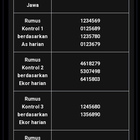
Jawa
Rumus
1234569
Kontrol 1
0125689
berdasarkan
1235780
As harian
0123679
Rumus
4618279
Kontrol 2
5307498
berdasarkan
6415803
Ekor harian
Rumus
Kontrol 3
1245680
berdasarkan
1356890
Ekor harian
Rumus