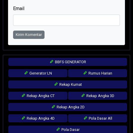
Email
Kirim Komentar
BBFS GENERATOR
Generator LN
Rumus Harian
Rekap Kumat
Rekap Angka CT
Rekap Angka 3D
Rekap Angka 2D
Rekap Angka 4D
Pola Dasar All
Pola Dasar