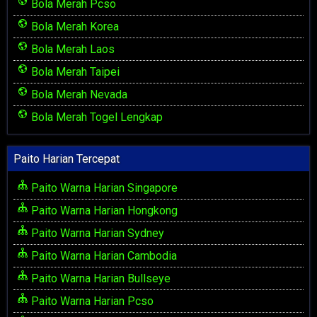
Bola Merah Pcso
Bola Merah Korea
Bola Merah Laos
Bola Merah Taipei
Bola Merah Nevada
Bola Merah Togel Lengkap
Paito Harian Tercepat
Paito Warna Harian Singapore
Paito Warna Harian Hongkong
Paito Warna Harian Sydney
Paito Warna Harian Cambodia
Paito Warna Harian Bullseye
Paito Warna Harian Pcso