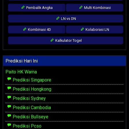
Pembalik Angka
Multi Kombinasi
LN vs DN
Kombinasi 4D
Kolaborasi LN
Kalkulator Togel
Prediksi Hari Ini
Paito HK Warna
Prediksi Singapore
Prediksi Hongkong
Prediksi Sydney
Prediksi Cambodia
Prediksi Bullseye
Prediksi Pcso