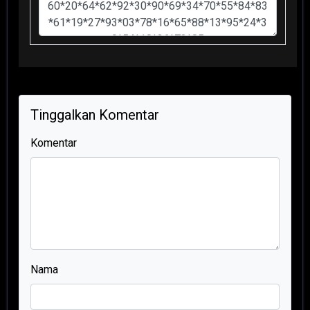
Tinggalkan Komentar
Komentar
Nama