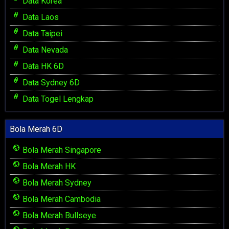
Data Korea
Data Laos
Data Taipei
Data Nevada
Data HK 6D
Data Sydney 6D
Data Togel Lengkap
Bola Merah 6D
Bola Merah Singapore
Bola Merah HK
Bola Merah Sydney
Bola Merah Cambodia
Bola Merah Bullseye