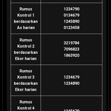
Rumus
1234790
Kontrol 1
0134679
berdasarkan
1245890
As harian
0123458
Rumus
3219784
Kontrol 2
7096823
berdasarkan
1863920
Ekor harian
Rumus
Kontrol 3
1234679
berdasarkan
1234890
Ekor harian
Rumus
Kontrol 4