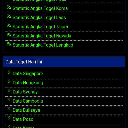
Statistik Angka Togel Korea
Statistik Angka Togel Laos
Statistik Angka Togel Taipei
Statistik Angka Togel Nevada
Statistik Angka Togel Lengkap
Data Togel Hari Ini
Data Singapore
Data Hongkong
Data Sydney
Data Cambodia
Data Bullseye
Data Pcso