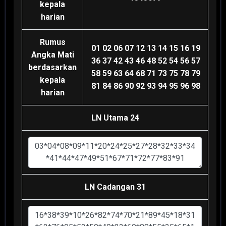
kepala
harian
Rumus
01 02 06 07 12 13 14 15 16 19
Angka Mati
36 37 42 43 46 48 52 54 56 57
berdasarkan
58 59 63 64 68 71 73 75 78 79
kepala
81 84 86 90 92 93 94 95 96 98
harian
LN Utama 24
LN Cadangan 31