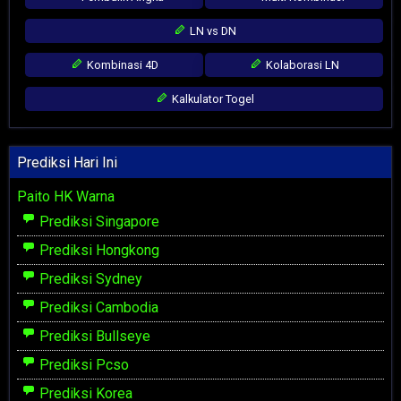
LN vs DN
Kombinasi 4D
Kolaborasi LN
Kalkulator Togel
Prediksi Hari Ini
Paito HK Warna
Prediksi Singapore
Prediksi Hongkong
Prediksi Sydney
Prediksi Cambodia
Prediksi Bullseye
Prediksi Pcso
Prediksi Korea