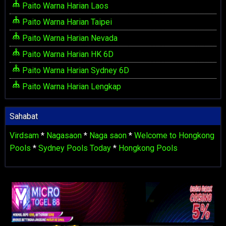
Paito Warna Harian Laos
Paito Warna Harian Taipei
Paito Warna Harian Nevada
Paito Warna Harian HK 6D
Paito Warna Harian Sydney 6D
Paito Warna Harian Lengkap
Sahabat
Virdsam
*
Nagasaon
*
Naga saon
*
Welcome to Hongkong
Pools
*
Sydney Pools Today
*
Hongkong Pools