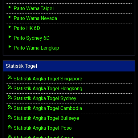
Paito Warna Taipei
Paito Warna Nevada
Paito HK 6D
Paito Sydney 6D
Paito Warna Lengkap
Statistik Togel
Statistik Angka Togel Singapore
Statistik Angka Togel Hongkong
Statistik Angka Togel Sydney
Statistik Angka Togel Cambodia
Statistik Angka Togel Bullseye
Statistik Angka Togel Pcso
Statistik Angka Togel Korea