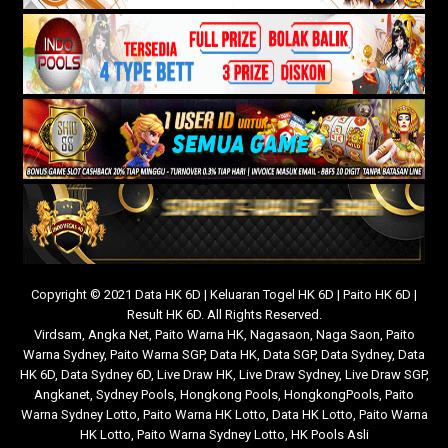
Copyright © 2021 Data HK 6D | Keluaran Togel HK 6D | Paito HK 6D |
Result HK 6D. All Rights Reserved.
Virdsam
,
Angka Net
,
Paito Warna HK
,
Nagasaon
,
Naga Saon
,
Paito
Warna Sydney
,
Paito Warna SGP
,
Data HK
,
Data SGP
,
Data Sydney
,
Data
HK 6D
,
Data Sydney 6D
,
Live Draw HK
,
Live Draw Sydney
,
Live Draw SGP
,
Angkanet
,
Sydney Pools
,
Hongkong Pools
,
HongkongPools
,
Paito
Warna Sydney Lotto
,
Paito Warna HK Lotto
,
Data HK Lotto
,
Paito Warna
HK Lotto
,
Paito Warna Sydney Lotto
,
HK Pools Asli