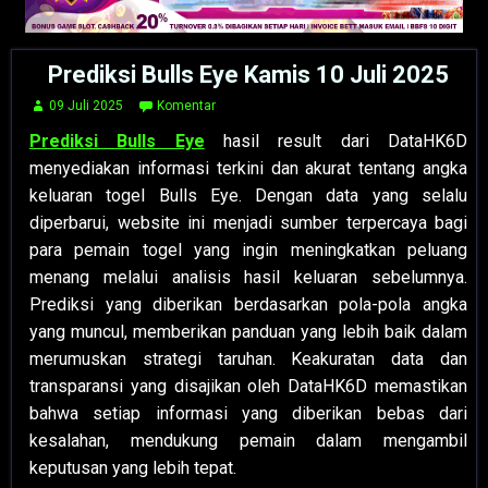
Prediksi Bulls Eye Kamis 10 Juli 2025
09 Juli 2025
Komentar
Prediksi Bulls Eye
hasil result dari DataHK6D
menyediakan informasi terkini dan akurat tentang angka
keluaran togel Bulls Eye. Dengan data yang selalu
diperbarui, website ini menjadi sumber terpercaya bagi
para pemain togel yang ingin meningkatkan peluang
menang melalui analisis hasil keluaran sebelumnya.
Prediksi yang diberikan berdasarkan pola-pola angka
yang muncul, memberikan panduan yang lebih baik dalam
merumuskan strategi taruhan. Keakuratan data dan
transparansi yang disajikan oleh DataHK6D memastikan
bahwa setiap informasi yang diberikan bebas dari
kesalahan, mendukung pemain dalam mengambil
keputusan yang lebih tepat.