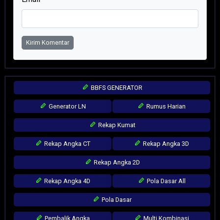
Kirim Komentar
BBFS GENERATOR
Generator LN
Rumus Harian
Rekap Kumat
Rekap Angka CT
Rekap Angka 3D
Rekap Angka 2D
Rekap Angka 4D
Pola Dasar All
Pola Dasar
Pembalik Angka
Multi Kombinasi