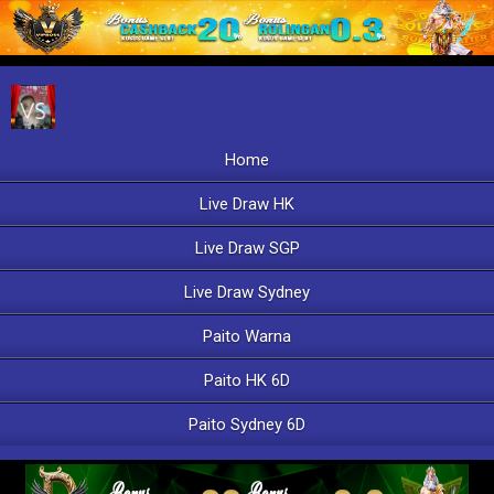
Home
Live Draw HK
Live Draw SGP
Live Draw Sydney
Paito Warna
Paito HK 6D
Paito Sydney 6D