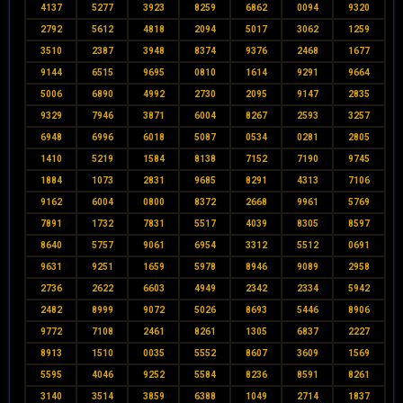
4137
5277
3923
8259
6862
0094
9320
2792
5612
4818
2094
5017
3062
1259
3510
2387
3948
8374
9376
2468
1677
9144
6515
9695
0810
1614
9291
9664
5006
6890
4992
2730
2095
9147
2835
9329
7946
3871
6004
8267
2593
3257
6948
6996
6018
5087
0534
0281
2805
1410
5219
1584
8138
7152
7190
9745
1884
1073
2831
9685
8291
4313
7106
9162
6004
0800
8372
2668
9961
5769
7891
1732
7831
5517
4039
8305
8597
8640
5757
9061
6954
3312
5512
0691
9631
9251
1659
5978
8946
9089
2958
2736
2622
6603
4949
2342
2334
5942
2482
8999
9072
5026
8693
5446
8906
9772
7108
2461
8261
1305
6837
2227
8913
1510
0035
5552
8607
3609
1569
5595
4046
9252
5584
8236
8591
8261
3140
3514
3859
6388
1049
2714
1837