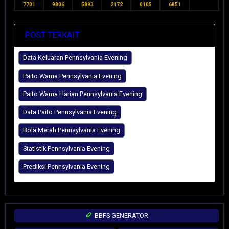
7701
9806
5893
2172
0105
6851
POST TERKAIT
Data Keluaran Pennsylvania Evening
Paito Warna Pennsylvania Evening
Paito Warna Harian Pennsylvania Evening
Data Paito Pennsylvania Evening
Bola Merah Pennsylvania Evening
Statistik Pennsylvania Evening
Prediksi Pennsylvania Evening
BBFS GENERATOR