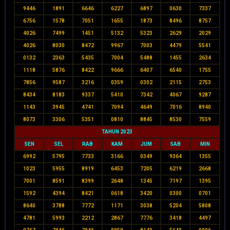
9446
1891
6646
6227
6897
0630
7337
6756
1578
7051
1655
1873
8496
8757
4026
7499
1451
5132
5323
2629
2029
4026
8030
8472
9967
7003
4479
5541
0132
2363
5435
7004
5488
1455
2634
1118
5876
8422
9666
6407
6540
1755
7856
9587
3216
0359
0302
2115
2753
8434
8183
9337
5410
7342
4067
9287
1143
3945
4741
7094
4649
7016
8940
8073
3306
5351
0810
8845
8530
7559
TAHUN 2023
SEN
SEL
RAB
KAM
JUM
SAB
MIN
6992
5795
7733
3166
0349
9364
1355
1023
5955
8919
6453
7205
6219
2668
7001
8591
8399
2648
1345
7197
1395
1592
4394
8421
0618
3420
0300
0701
8640
3788
7772
1171
3038
5204
5808
4781
5993
2212
2867
7776
3418
4497