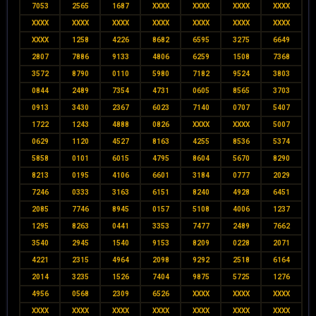
7053
2565
1687
XXXX
XXXX
XXXX
XXXX
XXXX
XXXX
XXXX
XXXX
XXXX
XXXX
XXXX
XXXX
1258
4226
8682
6595
3275
6649
2807
7886
9133
4806
6259
1508
7368
3572
8790
0110
5980
7182
9524
3803
0844
2489
7354
4731
0605
8565
3703
0913
3430
2367
6023
7140
0707
5407
1722
1243
4888
0826
XXXX
XXXX
5007
0629
1120
4527
8163
4255
8536
5374
5858
0101
6015
4795
8604
5670
8290
8213
0195
4106
6601
3184
0777
2029
7246
0333
3163
6151
8240
4928
6451
2085
7746
8945
0157
5108
4006
1237
1295
8263
0441
3353
7477
2489
7662
3540
2945
1540
9153
8209
0228
2071
4221
2315
4964
2098
9292
2518
6164
2014
3235
1526
7404
9875
5725
1276
4956
0568
2309
6526
XXXX
XXXX
XXXX
XXXX
XXXX
XXXX
XXXX
XXXX
XXXX
XXXX