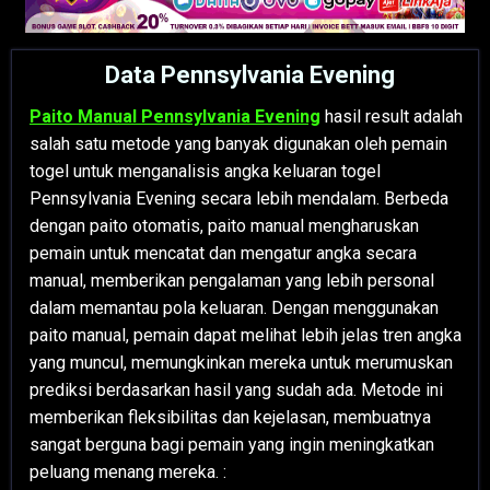
Data Pennsylvania Evening
Paito Manual Pennsylvania Evening
hasil result adalah
salah satu metode yang banyak digunakan oleh pemain
togel untuk menganalisis angka keluaran togel
Pennsylvania Evening secara lebih mendalam. Berbeda
dengan paito otomatis, paito manual mengharuskan
pemain untuk mencatat dan mengatur angka secara
manual, memberikan pengalaman yang lebih personal
dalam memantau pola keluaran. Dengan menggunakan
paito manual, pemain dapat melihat lebih jelas tren angka
yang muncul, memungkinkan mereka untuk merumuskan
prediksi berdasarkan hasil yang sudah ada. Metode ini
memberikan fleksibilitas dan kejelasan, membuatnya
sangat berguna bagi pemain yang ingin meningkatkan
peluang menang mereka. :