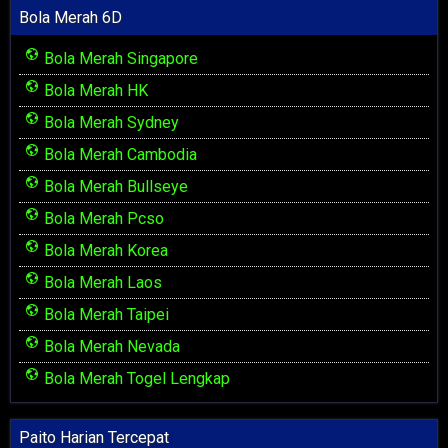
Bola Merah 6D
Bola Merah Singapore
Bola Merah HK
Bola Merah Sydney
Bola Merah Cambodia
Bola Merah Bullseye
Bola Merah Pcso
Bola Merah Korea
Bola Merah Laos
Bola Merah Taipei
Bola Merah Nevada
Bola Merah Togel Lengkap
Paito Harian Tercepat