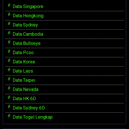
Data Singapore
Data Hongkong
Data Sydney
Data Cambodia
Data Bullseye
Data Pcso
Data Korea
Data Laos
Data Taipei
Data Nevada
Data HK 6D
Data Sydney 6D
Data Togel Lengkap