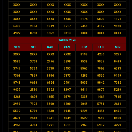
XXXX
XXXX
XXXX
XXXX
XXXX
XXXX
XXXX
XXXX
XXXX
XXXX
XXXX
XXXX
XXXX
XXXX
XXXX
XXXX
XXXX
XXXX
6174
5875
1171
6300
2563
9019
3217
2358
3117
9880
4922
0768
5652
0813
XXXX
XXXX
XXXX
TAHUN 2026
SEN
SEL
RAB
KAM
JUM
SAB
MIN
XXXX
XXXX
XXXX
XXXX
8198
4256
3227
3593
3708
2476
3298
9539
9957
0499
3747
5534
5338
5453
5563
7965
6593
7368
7869
9956
7873
7285
0530
9179
8748
9638
6924
0481
5035
8842
7082
9407
2530
5922
8397
9611
0877
5239
4263
4676
1655
9579
7335
1464
7315
3939
7924
3300
1400
7043
5731
2611
5502
5799
1530
1945
9228
4453
8492
3671
2418
5031
4049
8527
7580
8850
4963
4734
9271
1611
7965
6932
4229