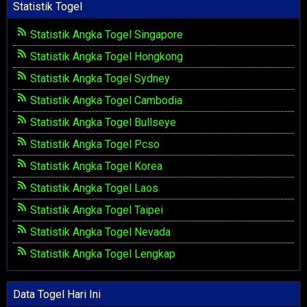
Statistik Togel
Statistik Angka Togel Singapore
Statistik Angka Togel Hongkong
Statistik Angka Togel Sydney
Statistik Angka Togel Cambodia
Statistik Angka Togel Bullseye
Statistik Angka Togel Pcso
Statistik Angka Togel Korea
Statistik Angka Togel Laos
Statistik Angka Togel Taipei
Statistik Angka Togel Nevada
Statistik Angka Togel Lengkap
Data Togel Hari Ini