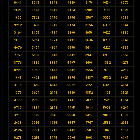
8441
8015
9348
4829
2170
9634
0376
2821
9823
8049
9114
5985
7181
0323
1803
7921
0470
2956
3507
3353
9393
9282
5450
0549
0174
8156
6358
1044
3164
8175
4784
2800
8050
9623
9996
2033
6784
8571
8491
0636
8758
3149
4676
5434
4864
0558
5611
6220
4885
7767
6800
5348
5342
8943
6935
3360
3776
1330
3387
5707
6690
1382
4273
0229
8766
8133
5342
9556
7633
4200
1945
4421
6155
8676
3437
6592
0424
3158
3465
4043
5522
7255
6323
4161
1379
9624
2446
3820
9352
1105
3529
4777
2786
6889
1431
2877
7525
0964
0710
1884
2178
4495
7014
5903
0244
3299
3325
7046
5568
0423
9817
8570
2603
0955
1035
8547
7767
2538
2936
4924
7701
3210
5442
6507
1043
9303
8273
9255
5445
2796
3003
7339
6147