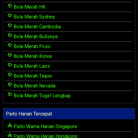
Bola Merah HK
Bola Merah Sydney
Bola Merah Cambodia
Bola Merah Bullseye
Bola Merah Pcso
Bola Merah Korea
Bola Merah Laos
Bola Merah Taipei
Bola Merah Nevada
Bola Merah Togel Lengkap
Paito Harian Tercepat
Paito Warna Harian Singapore
Paito Warna Harian Hongkong