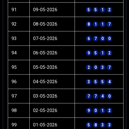
91
09-05-2026
5
5
1
2
92
08-05-2026
8
1
1
7
93
07-05-2026
6
7
0
0
94
06-05-2026
9
5
1
2
95
05-05-2026
2
0
3
7
96
04-05-2026
3
5
5
4
97
03-05-2026
7
7
4
0
98
02-05-2026
9
0
1
2
99
01-05-2026
5
8
3
3