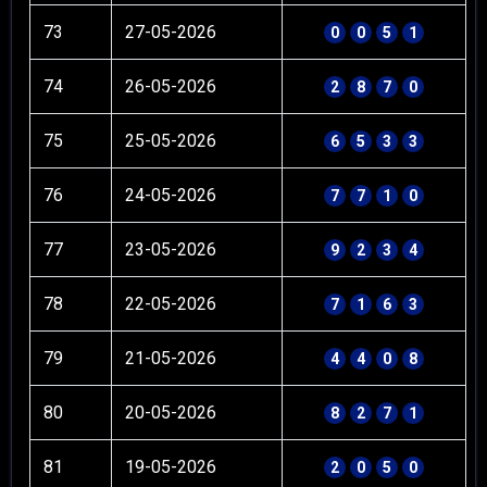
73
27-05-2026
0
0
5
1
74
26-05-2026
2
8
7
0
75
25-05-2026
6
5
3
3
76
24-05-2026
7
7
1
0
77
23-05-2026
9
2
3
4
78
22-05-2026
7
1
6
3
79
21-05-2026
4
4
0
8
80
20-05-2026
8
2
7
1
81
19-05-2026
2
0
5
0