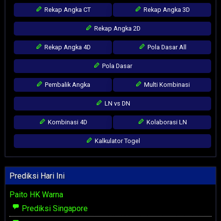
Rekap Angka CT
Rekap Angka 3D
Rekap Angka 2D
Rekap Angka 4D
Pola Dasar All
Pola Dasar
Pembalik Angka
Multi Kombinasi
LN vs DN
Kombinasi 4D
Kolaborasi LN
Kalkulator Togel
Prediksi Hari Ini
Paito HK Warna
Prediksi Singapore