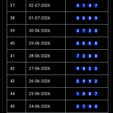
37
02-07-2026
4
1
4
7
38
01-07-2026
0
5
8
9
39
30-06-2026
4
7
3
0
40
29-06-2026
0
5
5
8
41
28-06-2026
7
2
8
8
42
27-06-2026
9
8
2
3
43
26-06-2026
5
9
9
2
44
25-06-2026
1
0
8
7
45
24-06-2026
3
7
4
0