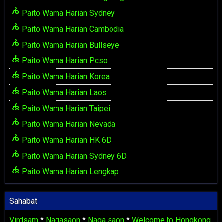
Paito Warna Harian Sydney
Paito Warna Harian Cambodia
Paito Warna Harian Bullseye
Paito Warna Harian Pcso
Paito Warna Harian Korea
Paito Warna Harian Laos
Paito Warna Harian Taipei
Paito Warna Harian Nevada
Paito Warna Harian HK 6D
Paito Warna Harian Sydney 6D
Paito Warna Harian Lengkap
Sahabat
Virdsam
*
Nagasaon
*
Naga saon
*
Welcome to Hongkong