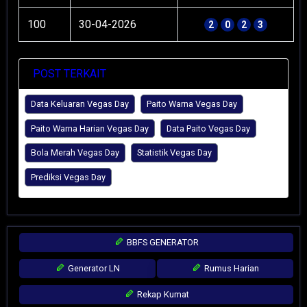
100
30-04-2026
2
0
2
3
POST TERKAIT
Data Keluaran Vegas Day
Paito Warna Vegas Day
Paito Warna Harian Vegas Day
Data Paito Vegas Day
Bola Merah Vegas Day
Statistik Vegas Day
Prediksi Vegas Day
BBFS GENERATOR
Generator LN
Rumus Harian
Rekap Kumat