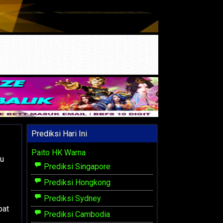
Prediksi Hari Ini
Paito HK Warna
ru
Prediksi Singapore
Prediksi Hongkong
Prediksi Sydney
pat
Prediksi Cambodia