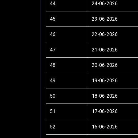
44
24-06-2026
45
23-06-2026
46
22-06-2026
47
21-06-2026
48
20-06-2026
49
19-06-2026
50
18-06-2026
51
17-06-2026
52
16-06-2026