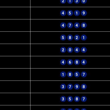
2
1
3
0
4
5
1
9
4
7
4
8
5
8
2
1
2
0
4
4
4
6
8
4
1
8
5
7
3
7
9
8
3
5
8
7