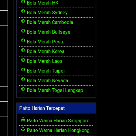
Bola Merah HK
Bola Merah Sydney
Bola Merah Cambodia
Bola Merah Bullseye
Bola Merah Pcso
Bola Merah Korea
Bola Merah Laos
Bola Merah Taipei
Bola Merah Nevada
Bola Merah Togel Lengkap
Paito Harian Tercepat
Paito Warna Harian Singapore
Paito Warna Harian Hongkong