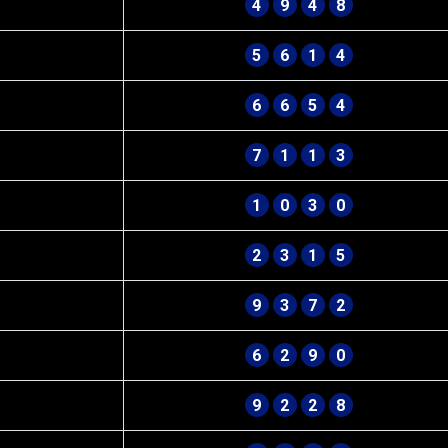
4
9
4
8
5
6
1
4
6
6
5
4
7
1
1
3
1
0
3
0
2
3
1
5
9
3
7
2
6
2
9
0
9
2
2
8