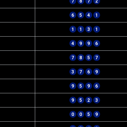
7
8
7
2
6
5
4
1
1
1
3
1
4
9
9
6
7
8
5
7
3
7
6
9
9
5
9
6
9
5
2
3
0
0
5
9