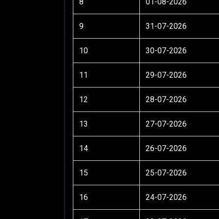
8
01-08-2026
9
31-07-2026
10
30-07-2026
11
29-07-2026
12
28-07-2026
13
27-07-2026
14
26-07-2026
15
25-07-2026
16
24-07-2026