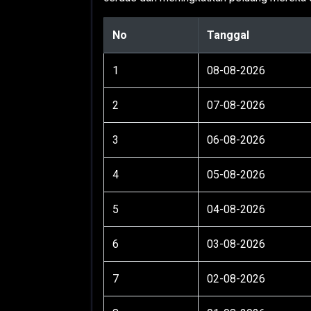
No
Tanggal
1
08-08-2026
2
07-08-2026
3
06-08-2026
4
05-08-2026
5
04-08-2026
6
03-08-2026
7
02-08-2026