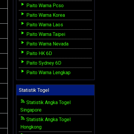
Paito Warna Pcso
Paito Warna Korea
Paito Warna Laos
Paito Warna Taipei
Paito Warna Nevada
Paito HK 6D
Paito Sydney 6D
Paito Warna Lengkap
Statistik Togel
Statistik Angka Togel
Singapore
Statistik Angka Togel
Hongkong