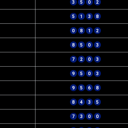
3
5
0
2
5
1
3
8
0
8
1
2
8
5
0
3
7
2
0
3
9
5
0
3
9
5
6
8
8
4
3
5
7
3
0
0