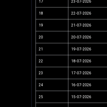
17
23-07-2026
18
22-07-2026
19
21-07-2026
20
20-07-2026
21
19-07-2026
22
18-07-2026
23
17-07-2026
24
16-07-2026
25
15-07-2026