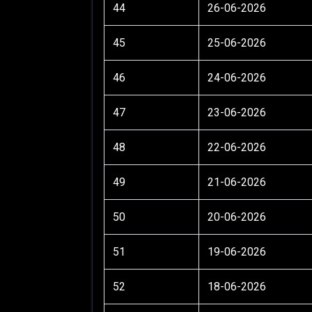
44
26-06-2026
45
25-06-2026
46
24-06-2026
47
23-06-2026
48
22-06-2026
49
21-06-2026
50
20-06-2026
51
19-06-2026
52
18-06-2026