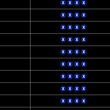
X
X
X
X
X
X
X
X
X
X
X
X
X
X
X
X
X
X
X
X
X
X
X
X
X
X
X
X
X
X
X
X
X
X
X
X