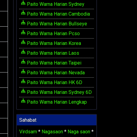
Paito Warna Harian Sydney
Paito Warna Harian Cambodia
Paito Warna Harian Bullseye
Paito Warna Harian Pcso
Paito Warna Harian Korea
Paito Warna Harian Laos
Paito Warna Harian Taipei
Paito Warna Harian Nevada
Paito Warna Harian HK 6D
Paito Warna Harian Sydney 6D
Paito Warna Harian Lengkap
Sahabat
Virdsam
*
Nagasaon
*
Naga saon
*