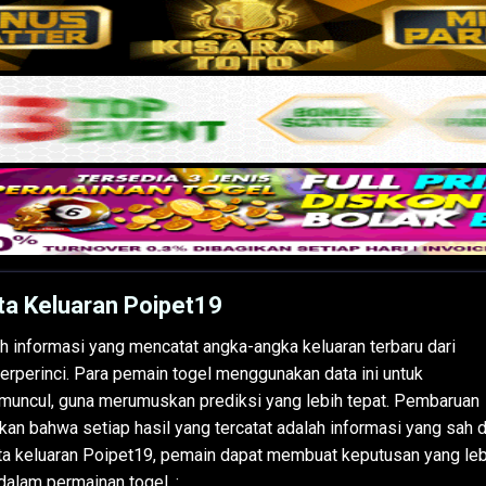
ta Keluaran Poipet19
ah informasi yang mencatat angka-angka keluaran terbaru dari
erperinci. Para pemain togel menggunakan data ini untuk
 muncul, guna merumuskan prediksi yang lebih tepat. Pembaruan
kan bahwa setiap hasil yang tercatat adalah informasi yang sah 
a keluaran Poipet19, pemain dapat membuat keputusan yang leb
alam permainan togel. :