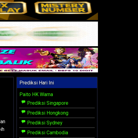
Prediksi Hari Ini
Paito HK Warna
Prediksi Singapore
Prediksi Hongkong
dan
Prediksi Sydney
ih
Prediksi Cambodia