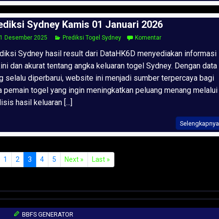
ediksi Sydney Kamis 01 Januari 2026
1 Desember 2025
Prediksi Togel Sydney
Komentar
diksi Sydney hasil result dari DataHK6D menyediakan informasi
kini dan akurat tentang angka keluaran togel Sydney. Dengan data
g selalu diperbarui, website ini menjadi sumber terpercaya bagi
a pemain togel yang ingin meningkatkan peluang menang melalui
isis hasil keluaran [...]
Selengkapny
1
2
3
4
5
Next »
Last »
BBFS GENERATOR