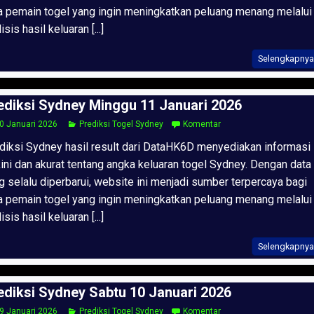
a pemain togel yang ingin meningkatkan peluang menang melalui
isis hasil keluaran [...]
Selengkapny
ediksi Sydney Minggu 11 Januari 2026
0 Januari 2026
Prediksi Togel Sydney
Komentar
diksi Sydney hasil result dari DataHK6D menyediakan informasi
kini dan akurat tentang angka keluaran togel Sydney. Dengan data
g selalu diperbarui, website ini menjadi sumber terpercaya bagi
a pemain togel yang ingin meningkatkan peluang menang melalui
isis hasil keluaran [...]
Selengkapny
ediksi Sydney Sabtu 10 Januari 2026
9 Januari 2026
Prediksi Togel Sydney
Komentar