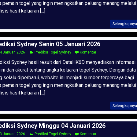
a pemain togel yang ingin meningkatkan peluang menang melalui
isis hasil keluaran [...]
Selengkapny
ediksi Sydney Senin 05 Januari 2026
4 Januari 2026
Prediksi Togel Sydney
Komentar
diksi Sydney hasil result dari DataHK6D menyediakan informasi
kini dan akurat tentang angka keluaran togel Sydney. Dengan data
g selalu diperbarui, website ini menjadi sumber terpercaya bagi
a pemain togel yang ingin meningkatkan peluang menang melalui
isis hasil keluaran [...]
Selengkapny
ediksi Sydney Minggu 04 Januari 2026
3 Januari 2026
Prediksi Togel Sydney
Komentar