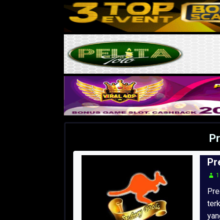
Pr
Pr
1
Pre
ter
yan