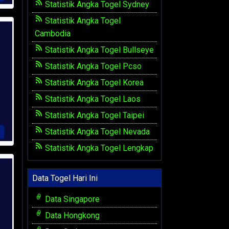
Statistik Angka Togel Sydney
Statistik Angka Togel
Cambodia
Statistik Angka Togel Bullseye
Statistik Angka Togel Pcso
Statistik Angka Togel Korea
Statistik Angka Togel Laos
Statistik Angka Togel Taipei
Statistik Angka Togel Nevada
a
Statistik Angka Togel Lengkap
Data Togel Hari Ini
Data Singapore
Data Hongkong