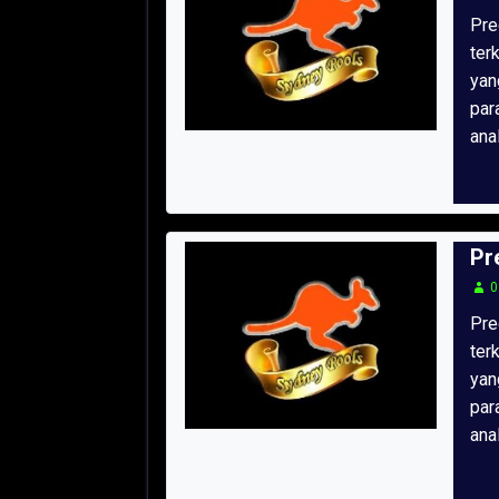
Pre
ter
yan
par
anal
Pr
0
Pre
ter
yan
par
anal