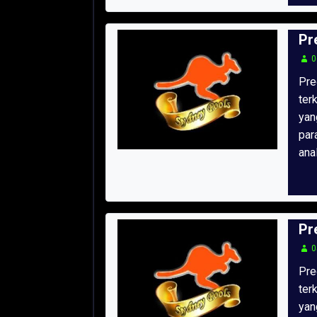
Pr
0
Pre
ter
yan
par
anal
Pr
0
Pre
ter
yan