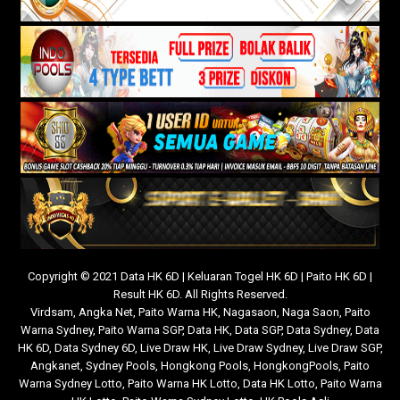
Copyright © 2021 Data HK 6D | Keluaran Togel HK 6D | Paito HK 6D |
Result HK 6D. All Rights Reserved.
Virdsam
,
Angka Net
,
Paito Warna HK
,
Nagasaon
,
Naga Saon
,
Paito
Warna Sydney
,
Paito Warna SGP
,
Data HK
,
Data SGP
,
Data Sydney
,
Data
HK 6D
,
Data Sydney 6D
,
Live Draw HK
,
Live Draw Sydney
,
Live Draw SGP
,
Angkanet
,
Sydney Pools
,
Hongkong Pools
,
HongkongPools
,
Paito
Warna Sydney Lotto
,
Paito Warna HK Lotto
,
Data HK Lotto
,
Paito Warna