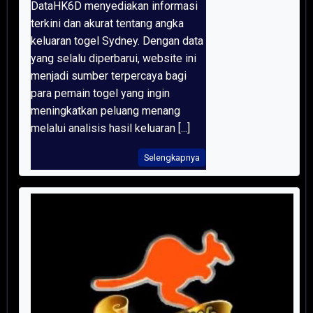
DataHK6D menyediakan informasi
terkini dan akurat tentang angka
keluaran togel Sydney. Dengan data
yang selalu diperbarui, website ini
menjadi sumber terpercaya bagi
para pemain togel yang ingin
meningkatkan peluang menang
melalui analisis hasil keluaran [...]
Selengkapnya