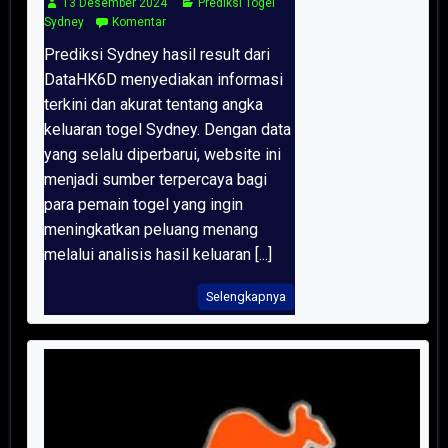
13 Desember 2024
Prediksi Togel
Sydney
Komentar
Prediksi Sydney hasil result dari
DataHK6D menyediakan informasi
terkini dan akurat tentang angka
keluaran togel Sydney. Dengan data
yang selalu diperbarui, website ini
menjadi sumber terpercaya bagi
para pemain togel yang ingin
meningkatkan peluang menang
melalui analisis hasil keluaran [...]
Selengkapnya