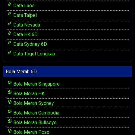
Data Laos
Data Taipei
Data Nevada
Data HK 6D
Data Sydney 6D
Data Togel Lengkap
Bola Merah 6D
Bola Merah Singapore
Bola Merah HK
Bola Merah Sydney
Bola Merah Cambodia
Bola Merah Bullseye
Bola Merah Pcso