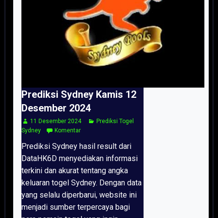
Prediksi Sydney Kamis 12
Desember 2024
11 Desember 2024
Prediksi Togel
Sydney
Komentar
Prediksi Sydney hasil result dari
DataHK6D menyediakan informasi
terkini dan akurat tentang angka
keluaran togel Sydney. Dengan data
yang selalu diperbarui, website ini
menjadi sumber terpercaya bagi