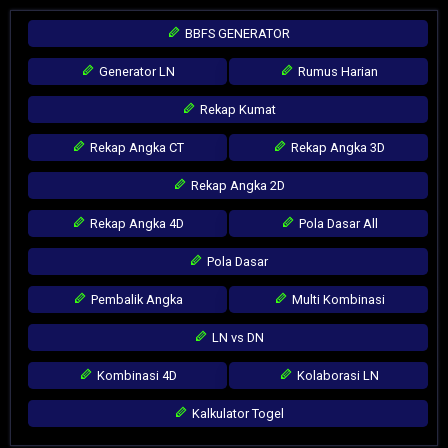
BBFS GENERATOR
Generator LN
Rumus Harian
Rekap Kumat
Rekap Angka CT
Rekap Angka 3D
Rekap Angka 2D
Rekap Angka 4D
Pola Dasar All
Pola Dasar
Pembalik Angka
Multi Kombinasi
LN vs DN
Kombinasi 4D
Kolaborasi LN
Kalkulator Togel