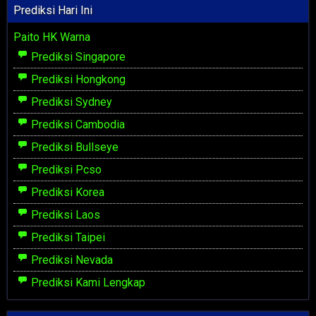
Prediksi Hari Ini
Paito HK Warna
Prediksi Singapore
Prediksi Hongkong
Prediksi Sydney
Prediksi Cambodia
Prediksi Bullseye
Prediksi Pcso
Prediksi Korea
Prediksi Laos
Prediksi Taipei
Prediksi Nevada
Prediksi Kami Lengkap