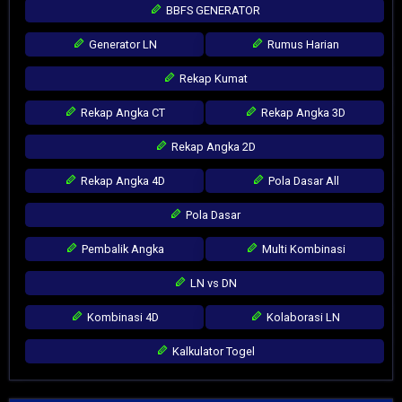
BBFS GENERATOR
Generator LN
Rumus Harian
Rekap Kumat
Rekap Angka CT
Rekap Angka 3D
Rekap Angka 2D
Rekap Angka 4D
Pola Dasar All
Pola Dasar
Pembalik Angka
Multi Kombinasi
LN vs DN
Kombinasi 4D
Kolaborasi LN
Kalkulator Togel