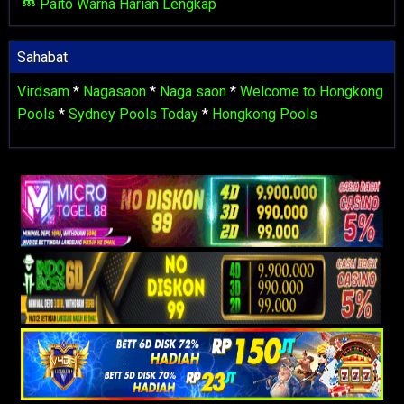
Paito Warna Harian Lengkap
Sahabat
Virdsam
*
Nagasaon
*
Naga saon
*
Welcome to Hongkong
Pools
*
Sydney Pools Today
*
Hongkong Pools