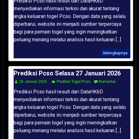
Prediksi Pcso hasil result dari DataHK6D
menyediakan informasi terkini dan akurat tentang
angka keluaran togel Pcso. Dengan data yang selalu
diperbarui, website ini menjadi sumber terpercaya
bagi para pemain togel yang ingin meningkatkan
peluang menang melalui analisis hasil keluaran [...]
Selengkapnya
Prediksi Pcso Selasa 27 Januari 2026
26 Januari 2026
Prediksi Togel Pcso
Komentar
Prediksi Pcso hasil result dari DataHK6D
menyediakan informasi terkini dan akurat tentang
angka keluaran togel Pcso. Dengan data yang selalu
diperbarui, website ini menjadi sumber terpercaya
bagi para pemain togel yang ingin meningkatkan
peluang menang melalui analisis hasil keluaran [...]