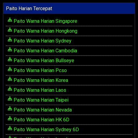
Paito Harian Tercepat
Paito Warna Harian Singapore
Paito Warna Harian Hongkong
Paito Warna Harian Sydney
Paito Warna Harian Cambodia
Paito Warna Harian Bullseye
Paito Warna Harian Pcso
Paito Warna Harian Korea
Paito Warna Harian Laos
Paito Warna Harian Taipei
Paito Warna Harian Nevada
Paito Warna Harian HK 6D
Paito Warna Harian Sydney 6D