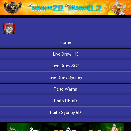
Home
Live Draw HK
Live Draw SGP
Live Draw Sydney
Paito Warna
Paito HK 6D
Paito Sydney 6D