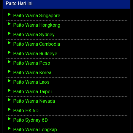
Paito Hari Ini
Paito Warna Singapore
Paito Warna Hongkong
Paito Warna Sydney
Paito Warna Cambodia
Paito Warna Bullseye
Paito Warna Pcso
Paito Warna Korea
Paito Warna Laos
Paito Warna Taipei
Paito Warna Nevada
Paito HK 6D
Paito Sydney 6D
Paito Warna Lengkap