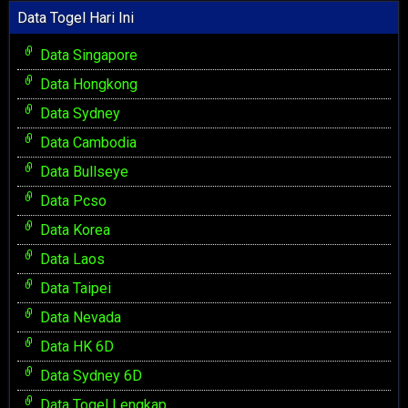
Data Togel Hari Ini
Data Singapore
Data Hongkong
Data Sydney
Data Cambodia
Data Bullseye
Data Pcso
Data Korea
Data Laos
Data Taipei
Data Nevada
Data HK 6D
Data Sydney 6D
Data Togel Lengkap