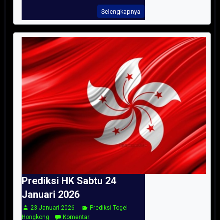
Selengkapnya
Prediksi HK Sabtu 24
Januari 2026
23 Januari 2026
Prediksi Togel
Hongkong
Komentar