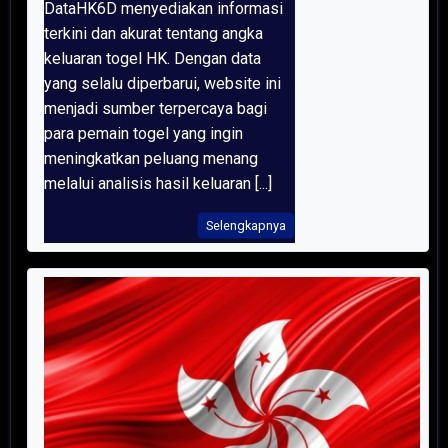
DataHK6D menyediakan informasi
terkini dan akurat tentang angka
keluaran togel HK. Dengan data
yang selalu diperbarui, website ini
menjadi sumber terpercaya bagi
para pemain togel yang ingin
meningkatkan peluang menang
melalui analisis hasil keluaran [...]
Selengkapnya