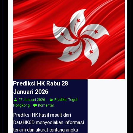
Prediksi HK Rabu 28
Januari 2026
27 Januari 2026
Prediksi Togel
Hongkong
Komentar
Prediksi HK hasil result dari
DataHK6D menyediakan informasi
terkini dan akurat tentang angka