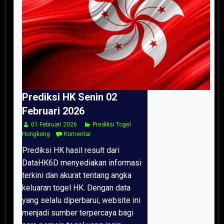
Prediksi HK Senin 02
Februari 2026
01 Februari 2026
Prediksi Togel
Hongkong
Komentar
Prediksi HK hasil result dari
DataHK6D menyediakan informasi
terkini dan akurat tentang angka
keluaran togel HK. Dengan data
yang selalu diperbarui, website ini
menjadi sumber terpercaya bagi