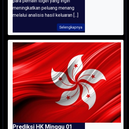
para pemain togel yang ingin
meningkatkan peluang menang
melalui analisis hasil keluaran [...]
Selengkapnya
Prediksi HK Minggu 01