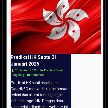
Prediksi HK Sabtu 31
Januari 2026
30 Januari 2026
Prediksi Togel
Hongkong
Komentar
Prediksi HK hasil result dari
DataHK6D menyediakan informasi
terkini dan akurat tentang angka
keluaran togel HK. Dengan data
yang selalu diperbarui, website ini