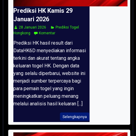
Prediksi HK Kamis 29
Januari 2026
28 Januari 2026
Prediksi Togel
Hongkong
Komentar
Prediksi HK hasil result dari
DataHK6D menyediakan informasi
terkini dan akurat tentang angka
keluaran togel HK. Dengan data
yang selalu diperbarui, website ini
menjadi sumber terpercaya bagi
para pemain togel yang ingin
meningkatkan peluang menang
melalui analisis hasil keluaran [...]
Selengkapnya