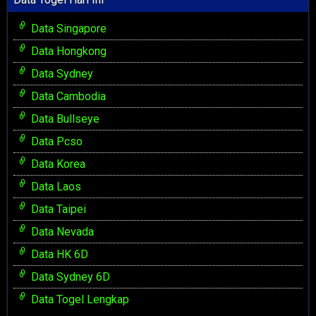
Data Singapore
Data Hongkong
Data Sydney
Data Cambodia
Data Bullseye
Data Pcso
Data Korea
Data Laos
Data Taipei
Data Nevada
Data HK 6D
Data Sydney 6D
Data Togel Lengkap