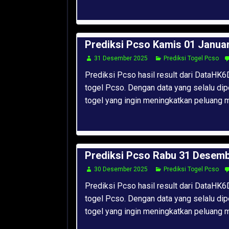
Prediksi Pcso Kamis 01 Januar
31 Desember 2025
Prediksi Togel Pcso
Prediksi Pcso hasil result dari DataHK6
togel Pcso. Dengan data yang selalu dip
togel yang ingin meningkatkan peluang men
Prediksi Pcso Rabu 31 Desem
30 Desember 2025
Prediksi Togel Pcso
Prediksi Pcso hasil result dari DataHK6
togel Pcso. Dengan data yang selalu dip
togel yang ingin meningkatkan peluang men