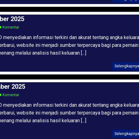
ber 2025
Komentar
D menyediakan informasi terkini dan akurat tentang angka keluar
erbarui, website ini menjadi sumber terpercaya bagi para pemain
ang melalui analisis hasil keluaran [...]
Selengkapny
mber 2025
Komentar
D menyediakan informasi terkini dan akurat tentang angka keluar
erbarui, website ini menjadi sumber terpercaya bagi para pemain
ang melalui analisis hasil keluaran [...]
Selengkapny