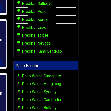
Prediksi Bullseye
a
Prediksi Pcso
Prediksi Korea
Prediksi Laos
Prediksi Taipei
an
Prediksi Nevada
Prediksi Kami Lengkap
a
Paito Hari Ini
Paito Warna Singapore
Paito Warna Hongkong
Paito Warna Sydney
an
Paito Warna Cambodia
Paito Warna Bullseye