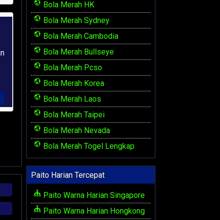
Bola Merah HK
Bola Merah Sydney
Bola Merah Cambodia
Bola Merah Bullseye
an
Bola Merah Pcso
Bola Merah Korea
Bola Merah Laos
a
Bola Merah Taipei
Bola Merah Nevada
Bola Merah Togel Lengkap
Paito Harian Tercepat
Paito Warna Harian Singapore
Paito Warna Harian Hongkong