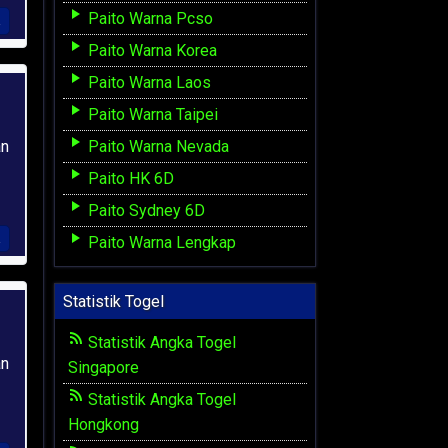
Paito Warna Pcso
a
Paito Warna Korea
Paito Warna Laos
Paito Warna Taipei
an
Paito Warna Nevada
Paito HK 6D
Paito Sydney 6D
a
Paito Warna Lengkap
Statistik Togel
Statistik Angka Togel
an
Singapore
Statistik Angka Togel
Hongkong