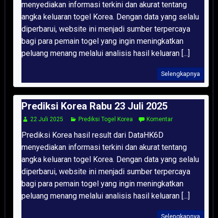
menyediakan informasi terkini dan akurat tentang
angka keluaran togel Korea. Dengan data yang selalu
diperbarui, website ini menjadi sumber terpercaya
bagi para pemain togel yang ingin meningkatkan
peluang menang melalui analisis hasil keluaran [...]
Selengkapnya
Prediksi Korea Rabu 23 Juli 2025
22 Juli 2025
Prediksi Togel Korea
Komentar
Prediksi Korea hasil result dari DataHK6D
menyediakan informasi terkini dan akurat tentang
angka keluaran togel Korea. Dengan data yang selalu
diperbarui, website ini menjadi sumber terpercaya
bagi para pemain togel yang ingin meningkatkan
peluang menang melalui analisis hasil keluaran [...]
Selengkapnya