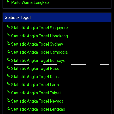
Paito Warna Lengkap
Statistik Togel
Statistik Angka Togel Singapore
Statistik Angka Togel Hongkong
Statistik Angka Togel Sydney
Statistik Angka Togel Cambodia
Statistik Angka Togel Bullseye
Statistik Angka Togel Pcso
Statistik Angka Togel Korea
Statistik Angka Togel Laos
Statistik Angka Togel Taipei
Statistik Angka Togel Nevada
Statistik Angka Togel Lengkap