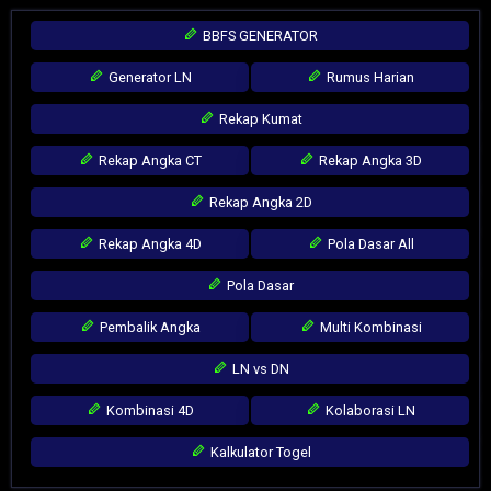
BBFS GENERATOR
Generator LN
Rumus Harian
Rekap Kumat
Rekap Angka CT
Rekap Angka 3D
Rekap Angka 2D
Rekap Angka 4D
Pola Dasar All
Pola Dasar
Pembalik Angka
Multi Kombinasi
LN vs DN
Kombinasi 4D
Kolaborasi LN
Kalkulator Togel