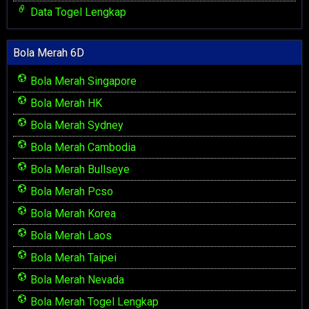
Data Togel Lengkap
Bola Merah 6D
Bola Merah Singapore
Bola Merah HK
Bola Merah Sydney
Bola Merah Cambodia
Bola Merah Bullseye
Bola Merah Pcso
Bola Merah Korea
Bola Merah Laos
Bola Merah Taipei
Bola Merah Nevada
Bola Merah Togel Lengkap