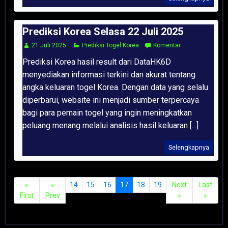
Prediksi Korea Selasa 22 Juli 2025
21 Juli 2025
Prediksi Togel Korea
Komentar
Prediksi Korea hasil result dari DataHK6D
menyediakan informasi terkini dan akurat tentang
angka keluaran togel Korea. Dengan data yang selalu
diperbarui, website ini menjadi sumber terpercaya
bagi para pemain togel yang ingin meningkatkan
peluang menang melalui analisis hasil keluaran [...]
Selengkapnya
«
«
14
15
16
17
18
19
Next
Last
First
Prev
»
»