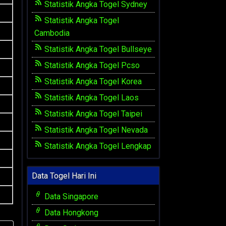
Statistik Angka Togel Sydney
Statistik Angka Togel
Cambodia
Statistik Angka Togel Bullseye
Statistik Angka Togel Pcso
Statistik Angka Togel Korea
Statistik Angka Togel Laos
Statistik Angka Togel Taipei
Statistik Angka Togel Nevada
Statistik Angka Togel Lengkap
Data Togel Hari Ini
Data Singapore
Data Hongkong