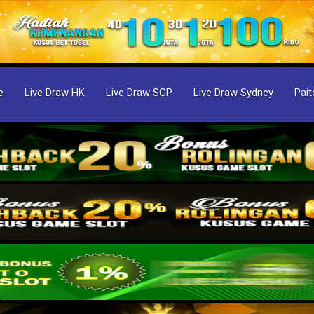
e
Live Draw HK
Live Draw SGP
Live Draw Sydney
Pai