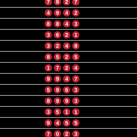
7
8
2
7
4
9
4
2
8
8
4
3
3
6
2
1
3
2
4
8
8
5
2
5
1
7
2
4
9
9
4
7
5
9
6
3
8
9
9
3
3
5
1
1
9
4
5
5
7
0
2
3