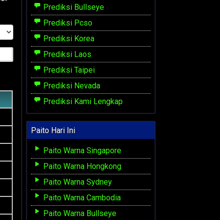
Prediksi Bullseye
Prediksi Pcso
Prediksi Korea
Prediksi Laos
Prediksi Taipei
Prediksi Nevada
Prediksi Kami Lengkap
Paito Hari Ini
Paito Warna Singapore
Paito Warna Hongkong
Paito Warna Sydney
Paito Warna Cambodia
Paito Warna Bullseye