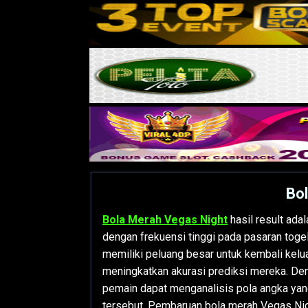
Bo
Bola Merah Vegas Night
hasil result ada
dengan frekuensi tinggi pada pasaran toge
memiliki peluang besar untuk kembali kelu
meningkatkan akurasi prediksi mereka. Den
pemain dapat menganalisis pola angka yan
tersebut. Pembaruan bola merah Vegas Ni