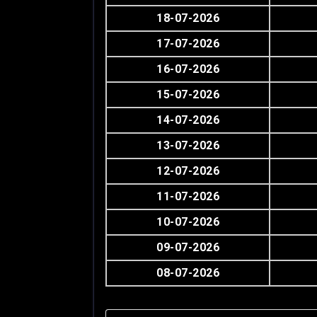
18-07-2026
17-07-2026
16-07-2026
15-07-2026
14-07-2026
13-07-2026
12-07-2026
11-07-2026
10-07-2026
09-07-2026
08-07-2026