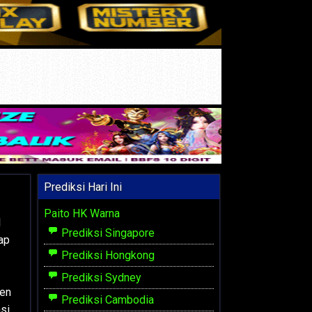
Prediksi Hari Ini
Paito HK Warna
l
Prediksi Singapore
ap
Prediksi Hongkong
Prediksi Sydney
ren
Prediksi Cambodia
si