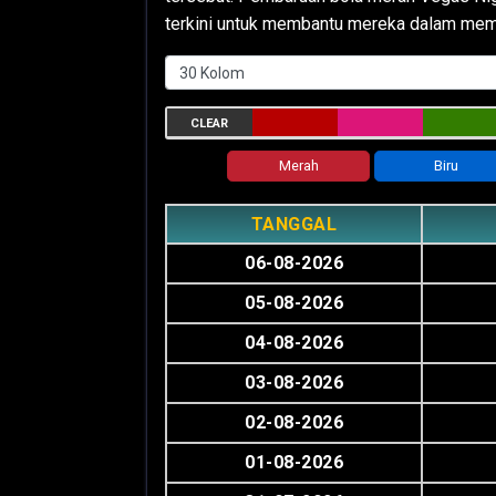
terkini untuk membantu mereka dalam memb
CLEAR
Merah
Biru
TANGGAL
06-08-2026
05-08-2026
04-08-2026
03-08-2026
02-08-2026
01-08-2026