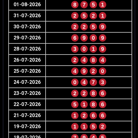
01-08-2026
8
7
5
1
31-07-2026
2
5
2
1
30-07-2026
2
2
5
9
29-07-2026
6
9
0
9
28-07-2026
3
0
1
9
26-07-2026
2
4
8
4
25-07-2026
4
9
2
0
24-07-2026
0
4
7
3
23-07-2026
2
2
8
6
22-07-2026
5
1
8
6
21-07-2026
1
2
6
6
19-07-2026
1
1
5
2
18-07-2026
7
9
4
5