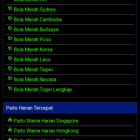
Bola Merah Sydney
Bola Merah Cambodia
Bola Merah Bullseye
Bola Merah Pcso
Bola Merah Korea
Bola Merah Laos
Bola Merah Taipei
Bola Merah Nevada
Bola Merah Togel Lengkap
Paito Harian Tercepat
Paito Warna Harian Singapore
Paito Warna Harian Hongkong