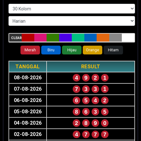
CLEAR
Merah
Biru
Hijau
Orange
Hitam
TANGGAL
RESULT
08-08-2026
4
9
2
1
07-08-2026
7
3
3
1
06-08-2026
6
5
4
2
05-08-2026
8
6
3
5
04-08-2026
2
8
9
0
02-08-2026
4
7
7
7