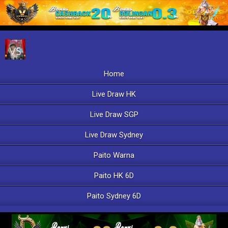
Home
Live Draw HK
Live Draw SGP
Live Draw Sydney
Paito Warna
Paito HK 6D
Paito Sydney 6D