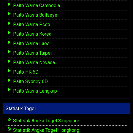
Paito Warna Cambodia
Paito Warna Bullseye
Paito Warna Pcso
Paito Warna Korea
Paito Warna Laos
Paito Warna Taipei
Paito Warna Nevada
Paito HK 6D
Paito Sydney 6D
Paito Warna Lengkap
Statistik Togel
Statistik Angka Togel Singapore
Statistik Angka Togel Hongkong