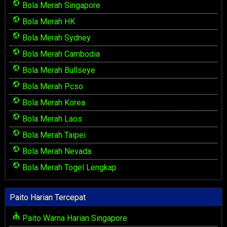
Bola Merah Singapore
Bola Merah HK
Bola Merah Sydney
Bola Merah Cambodia
Bola Merah Bullseye
Bola Merah Pcso
Bola Merah Korea
Bola Merah Laos
Bola Merah Taipei
Bola Merah Nevada
Bola Merah Togel Lengkap
Paito Harian Tercepat
Paito Warna Harian Singapore