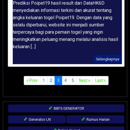
Prediksi Poipet19 hasil result dari DataHK6D
menyediakan informasi terkini dan akurat tentang
angka keluaran togel Poipet19. Dengan data yang
selalu diperbarui, website ini menjadi sumber
terpercaya bagi para pemain togel yang ingin
meningkatkan peluang menang melalui analisis hasil
keluaran [...]
Selengkapnya
« Prev
1
2
3
4
5
Next »
Last »
BBFS GENERATOR
Generator LN
Rumus Harian