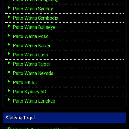
Paito Warna Sydney
Paito Warna Cambodia
Paito Warna Bullseye
Paito Warna Pcso
Paito Warna Korea
Paito Warna Laos
Paito Warna Taipei
Paito Warna Nevada
Paito HK 6D
Paito Sydney 6D
Paito Warna Lengkap
Statistik Togel