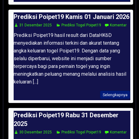
Prediksi Poipet19 Kamis 01 Januari 2026
31 Desember 2025
Prediksi Togel Poipet19
Komentar
Prediksi Poipet19 hasil result dari DataHK6D
menyediakan informasi terkini dan akurat tentang
angka keluaran togel Poipet19. Dengan data yang
selalu diperbarui, website ini menjadi sumber
terpercaya bagi para pemain togel yang ingin
meningkatkan peluang menang melalui analisis hasil
keluaran [...]
Selengkapnya
Prediksi Poipet19 Rabu 31 Desember
2025
30 Desember 2025
Prediksi Togel Poipet19
Komentar