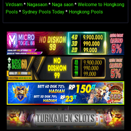
Virdsam
*
Nagasaon
*
Naga saon
*
Welcome to Hongkong
Pools
*
Sydney Pools Today
*
Hongkong Pools