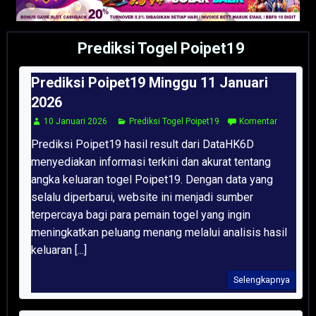
Prediksi Togel Poipet19
Prediksi Poipet19 Minggu 11 Januari
2026
10 Januari 2026
Prediksi Togel Poipet19
Komentar
Prediksi Poipet19 hasil result dari DataHK6D
menyediakan informasi terkini dan akurat tentang
angka keluaran togel Poipet19. Dengan data yang
selalu diperbarui, website ini menjadi sumber
terpercaya bagi para pemain togel yang ingin
meningkatkan peluang menang melalui analisis hasil
keluaran [...]
Selengkapnya