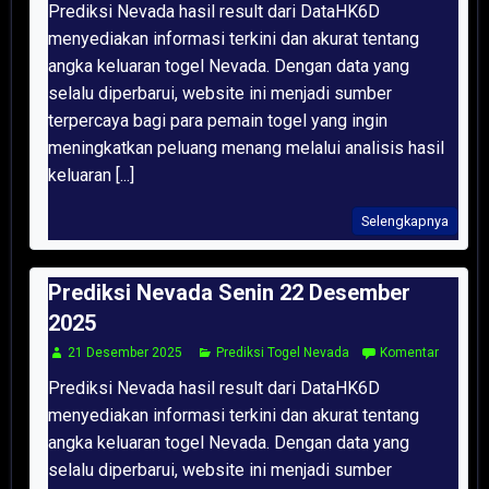
Prediksi Nevada hasil result dari DataHK6D
menyediakan informasi terkini dan akurat tentang
angka keluaran togel Nevada. Dengan data yang
selalu diperbarui, website ini menjadi sumber
terpercaya bagi para pemain togel yang ingin
meningkatkan peluang menang melalui analisis hasil
keluaran [...]
Selengkapnya
Prediksi Nevada Senin 22 Desember
2025
21 Desember 2025
Prediksi Togel Nevada
Komentar
Prediksi Nevada hasil result dari DataHK6D
menyediakan informasi terkini dan akurat tentang
angka keluaran togel Nevada. Dengan data yang
selalu diperbarui, website ini menjadi sumber