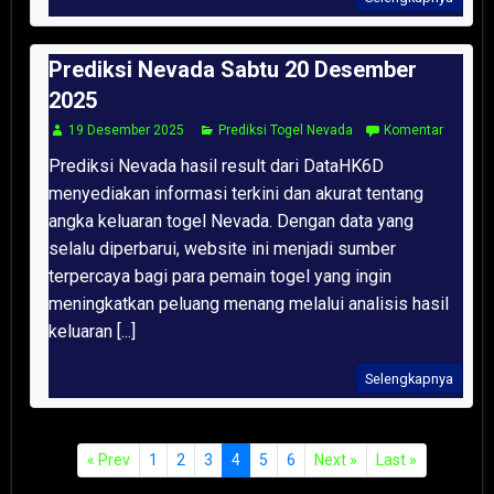
Prediksi Nevada Sabtu 20 Desember
2025
19 Desember 2025
Prediksi Togel Nevada
Komentar
Prediksi Nevada hasil result dari DataHK6D
menyediakan informasi terkini dan akurat tentang
angka keluaran togel Nevada. Dengan data yang
selalu diperbarui, website ini menjadi sumber
terpercaya bagi para pemain togel yang ingin
meningkatkan peluang menang melalui analisis hasil
keluaran [...]
Selengkapnya
« Prev
1
2
3
4
5
6
Next »
Last »