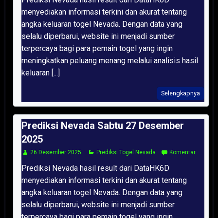
menyediakan informasi terkini dan akurat tentang
angka keluaran togel Nevada. Dengan data yang
selalu diperbarui, website ini menjadi sumber
terpercaya bagi para pemain togel yang ingin
meningkatkan peluang menang melalui analisis hasil
keluaran [...]
Selengkapnya
Prediksi Nevada Sabtu 27 Desember
2025
26 Desember 2025
Prediksi Togel Nevada
Komentar
Prediksi Nevada hasil result dari DataHK6D
menyediakan informasi terkini dan akurat tentang
angka keluaran togel Nevada. Dengan data yang
selalu diperbarui, website ini menjadi sumber
terpercaya bagi para pemain togel yang ingin