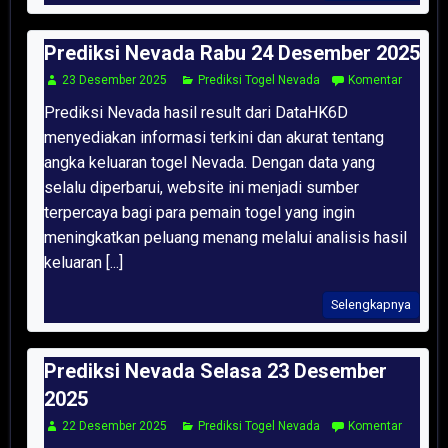
Prediksi Nevada Rabu 24 Desember 2025
23 Desember 2025
Prediksi Togel Nevada
Komentar
Prediksi Nevada hasil result dari DataHK6D
menyediakan informasi terkini dan akurat tentang
angka keluaran togel Nevada. Dengan data yang
selalu diperbarui, website ini menjadi sumber
terpercaya bagi para pemain togel yang ingin
meningkatkan peluang menang melalui analisis hasil
keluaran [...]
Selengkapnya
Prediksi Nevada Selasa 23 Desember
2025
22 Desember 2025
Prediksi Togel Nevada
Komentar