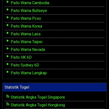
Paito Warna Cambodia
Paito Warna Bullseye
Paito Warna Pcso
Paito Warna Korea
Paito Warna Laos
Paito Warna Taipei
Paito Warna Nevada
Paito HK 6D
Paito Sydney 6D
Paito Warna Lengkap
Statistik Togel
Statistik Angka Togel Singapore
Statistik Angka Togel Hongkong