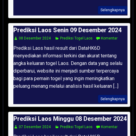
Selengkapnya
Prediksi Laos Senin 09 Desember 2024
08 Desember 2024
Prediksi Togel Laos
Komentar
Prediksi Laos hasil result dari DataHK6D
menyediakan informasi terkini dan akurat tentang
angka keluaran togel Laos. Dengan data yang selalu
diperbarui, website ini menjadi sumber terpercaya
bagi para pemain togel yang ingin meningkatkan
peluang menang melalui analisis hasil keluaran [...]
Selengkapnya
Prediksi Laos Minggu 08 Desember 2024
07 Desember 2024
Prediksi Togel Laos
Komentar