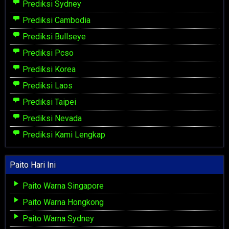
Prediksi Sydney
Prediksi Cambodia
Prediksi Bullseye
Prediksi Pcso
Prediksi Korea
Prediksi Laos
Prediksi Taipei
Prediksi Nevada
Prediksi Kami Lengkap
Paito Hari Ini
Paito Warna Singapore
Paito Warna Hongkong
Paito Warna Sydney