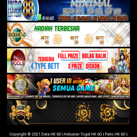
Copyright © 2021 Data HK 6D | Keluaran Togel HK 6D | Paito HK 6D |