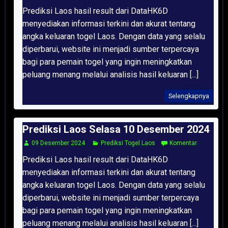
Prediksi Laos hasil result dari DataHK6D
menyediakan informasi terkini dan akurat tentang
angka keluaran togel Laos. Dengan data yang selalu
diperbarui, website ini menjadi sumber terpercaya
bagi para pemain togel yang ingin meningkatkan
peluang menang melalui analisis hasil keluaran [...]
Selengkapnya
Prediksi Laos Selasa 10 Desember 2024
09 Desember 2024
Prediksi Togel Laos
Komentar
Prediksi Laos hasil result dari DataHK6D
menyediakan informasi terkini dan akurat tentang
angka keluaran togel Laos. Dengan data yang selalu
diperbarui, website ini menjadi sumber terpercaya
bagi para pemain togel yang ingin meningkatkan
peluang menang melalui analisis hasil keluaran [...]