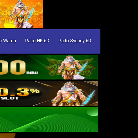
to Warna
Paito HK 6D
Paito Sydney 6D