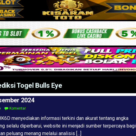
diksi Togel Bulls Eye
esember 2024
e
Komentar
aHK6D menyediakan informasi terkini dan akurat tentang angka
ng selalu diperbarui, website ini menjadi sumber terpercaya bagi
n peluang menang melalui analisis [...]