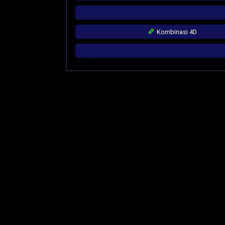
Kombinasi 4D