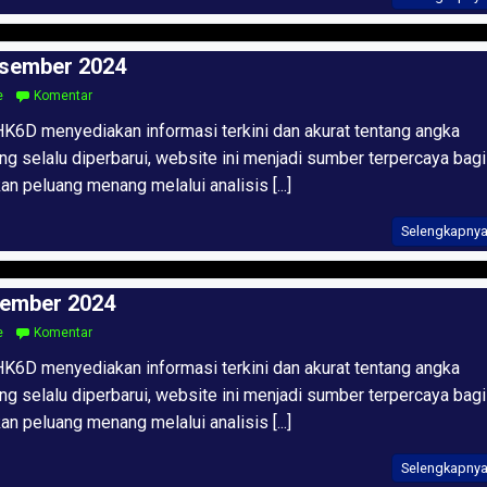
esember 2024
e
Komentar
aHK6D menyediakan informasi terkini dan akurat tentang angka
ng selalu diperbarui, website ini menjadi sumber terpercaya bagi
n peluang menang melalui analisis [...]
Selengkapny
sember 2024
e
Komentar
aHK6D menyediakan informasi terkini dan akurat tentang angka
ng selalu diperbarui, website ini menjadi sumber terpercaya bagi
n peluang menang melalui analisis [...]
Selengkapny