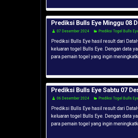
Prediksi Bulls Eye Minggu 08
07 Desember 2024
Prediksi Togel Bulls Ey
Prediksi Bulls Eye hasil result dari Dat
keluaran togel Bulls Eye. Dengan data ya
para pemain togel yang ingin meningkatka
Prediksi Bulls Eye Sabtu 07 D
06 Desember 2024
Prediksi Togel Bulls Ey
Prediksi Bulls Eye hasil result dari Dat
keluaran togel Bulls Eye. Dengan data ya
para pemain togel yang ingin meningkatka