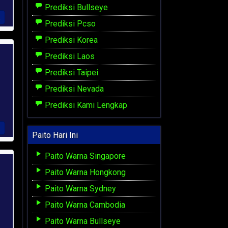
Prediksi Bullseye
a
Prediksi Pcso
Prediksi Korea
Prediksi Laos
Prediksi Taipei
Prediksi Nevada
Prediksi Kami Lengkap
a
Paito Hari Ini
Paito Warna Singapore
Paito Warna Hongkong
Paito Warna Sydney
Paito Warna Cambodia
Paito Warna Bullseye