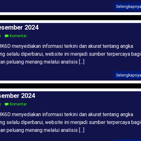
Selengkapny
Desember 2024
e
Komentar
aHK6D menyediakan informasi terkini dan akurat tentang angka
ng selalu diperbarui, website ini menjadi sumber terpercaya bagi
n peluang menang melalui analisis [...]
Selengkapny
esember 2024
e
Komentar
aHK6D menyediakan informasi terkini dan akurat tentang angka
ng selalu diperbarui, website ini menjadi sumber terpercaya bagi
n peluang menang melalui analisis [...]