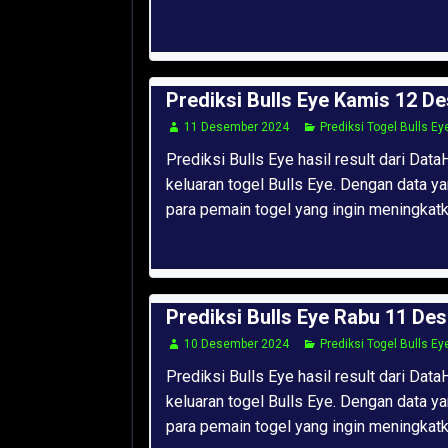
Prediksi Bulls Eye Kamis 12 D
11 Desember 2024
Prediksi Togel Bulls Ey
Prediksi Bulls Eye hasil result dari Dat
keluaran togel Bulls Eye. Dengan data ya
para pemain togel yang ingin meningkatka
Prediksi Bulls Eye Rabu 11 De
10 Desember 2024
Prediksi Togel Bulls Ey
Prediksi Bulls Eye hasil result dari Dat
keluaran togel Bulls Eye. Dengan data ya
para pemain togel yang ingin meningkatka