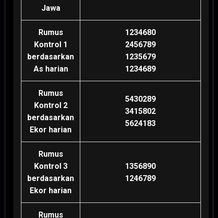
Jawa
Rumus
1234680
Kontrol 1
2456789
berdasarkan
1235679
As harian
1234689
Rumus
5430289
Kontrol 2
3415802
berdasarkan
5624183
Ekor harian
Rumus
Kontrol 3
1356890
berdasarkan
1246789
Ekor harian
Rumus