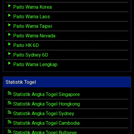
Paito Warna Korea
Paito Warna Laos
Paito Warna Taipei
Paito Warna Nevada
Paito HK 6D
Paito Sydney 6D
Paito Warna Lengkap
Statistik Togel
Statistik Angka Togel Singapore
Statistik Angka Togel Hongkong
Statistik Angka Togel Sydney
Statistik Angka Togel Cambodia
Statistik Angka Togel Bullseye