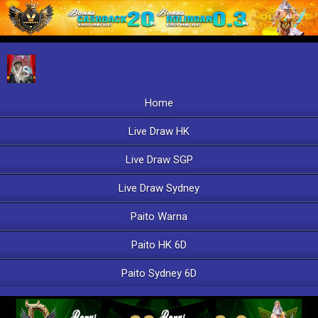
Home
Live Draw HK
Live Draw SGP
Live Draw Sydney
Paito Warna
Paito HK 6D
Paito Sydney 6D