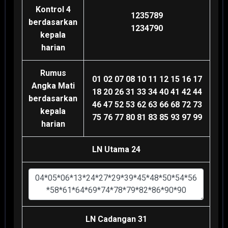
Kontrol 4
1235789
berdasarkan
1234790
kepala
harian
Rumus
01 02 07 08 10 11 12 15 16 17
Angka Mati
18 20 26 31 33 34 40 41 42 44
berdasarkan
46 47 52 53 62 63 66 68 72 73
kepala
75 76 77 80 81 83 85 93 97 99
harian
LN Utama 24
LN Cadangan 31