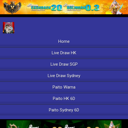
Home
Live Draw HK
Live Draw SGP
Live Draw Sydney
Paito Warna
Paito HK 6D
Paito Sydney 6D