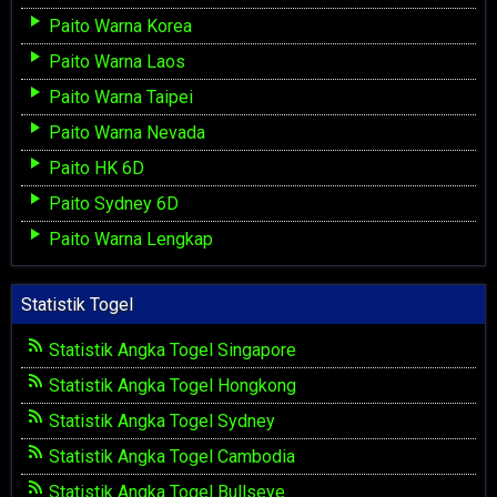
Paito Warna Korea
Paito Warna Laos
Paito Warna Taipei
Paito Warna Nevada
Paito HK 6D
Paito Sydney 6D
Paito Warna Lengkap
Statistik Togel
Statistik Angka Togel Singapore
Statistik Angka Togel Hongkong
Statistik Angka Togel Sydney
Statistik Angka Togel Cambodia
Statistik Angka Togel Bullseye