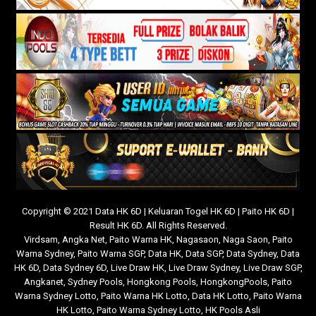
Copyright © 2021 Data HK 6D | Keluaran Togel HK 6D | Paito HK 6D |
Result HK 6D. All Rights Reserved.
Virdsam
,
Angka Net
,
Paito Warna HK
,
Nagasaon
,
Naga Saon
,
Paito
Warna Sydney
,
Paito Warna SGP
,
Data HK
,
Data SGP
,
Data Sydney
,
Data
HK 6D
,
Data Sydney 6D
,
Live Draw HK
,
Live Draw Sydney
,
Live Draw SGP
,
Angkanet
,
Sydney Pools
,
Hongkong Pools
,
HongkongPools
,
Paito
Warna Sydney Lotto
,
Paito Warna HK Lotto
,
Data HK Lotto
,
Paito Warna
HK Lotto
,
Paito Warna Sydney Lotto
,
HK Pools Asli