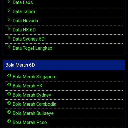
Data Laos
Data Taipei
Data Nevada
Data HK 6D
Data Sydney 6D
Data Togel Lengkap
Bola Merah 6D
Bola Merah Singapore
Bola Merah HK
Bola Merah Sydney
Bola Merah Cambodia
Bola Merah Bullseye
Bola Merah Pcso