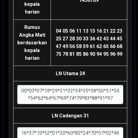
1456789
kepala
harian
Rumus
04 05 06 11 13 15 16 21 22 23
Angka Mati
25 27 28 30 33 36 42 43 44 45
berdasarkan
47 49 56 58 59 61 62 65 66 68
kepala
75 78 81 85 86 90 94 95 96 99
harian
LN Utama 24
LN Cadangan 31