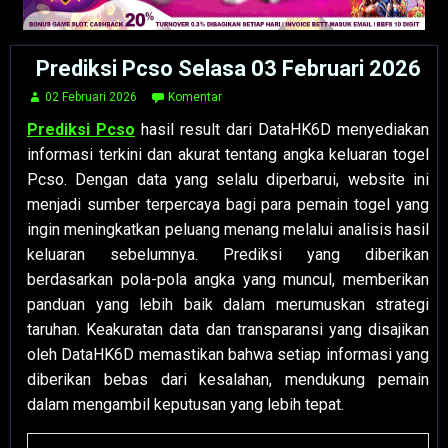
Prediksi Pcso Selasa 03 Februari 2026
02 Februari 2026
Komentar
Prediksi Pcso
hasil result dari DataHK6D menyediakan
informasi terkini dan akurat tentang angka keluaran togel
Pcso. Dengan data yang selalu diperbarui, website ini
menjadi sumber terpercaya bagi para pemain togel yang
ingin meningkatkan peluang menang melalui analisis hasil
keluaran sebelumnya. Prediksi yang diberikan
berdasarkan pola-pola angka yang muncul, memberikan
panduan yang lebih baik dalam merumuskan strategi
taruhan. Keakuratan data dan transparansi yang disajikan
oleh DataHK6D memastikan bahwa setiap informasi yang
diberikan bebas dari kesalahan, mendukung pemain
dalam mengambil keputusan yang lebih tepat.