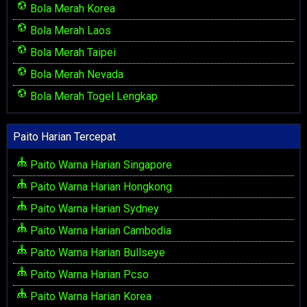
Bola Merah Korea
Bola Merah Laos
Bola Merah Taipei
Bola Merah Nevada
Bola Merah Togel Lengkap
Paito Harian Tercepat
Paito Warna Harian Singapore
Paito Warna Harian Hongkong
Paito Warna Harian Sydney
Paito Warna Harian Cambodia
Paito Warna Harian Bullseye
Paito Warna Harian Pcso
Paito Warna Harian Korea