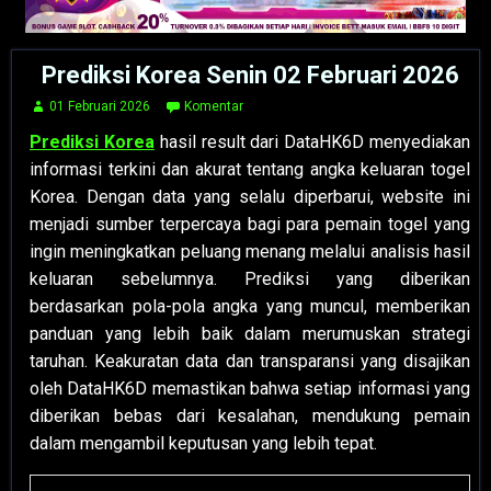
Prediksi Korea Senin 02 Februari 2026
01 Februari 2026
Komentar
Prediksi Korea
hasil result dari DataHK6D menyediakan
informasi terkini dan akurat tentang angka keluaran togel
Korea. Dengan data yang selalu diperbarui, website ini
menjadi sumber terpercaya bagi para pemain togel yang
ingin meningkatkan peluang menang melalui analisis hasil
keluaran sebelumnya. Prediksi yang diberikan
berdasarkan pola-pola angka yang muncul, memberikan
panduan yang lebih baik dalam merumuskan strategi
taruhan. Keakuratan data dan transparansi yang disajikan
oleh DataHK6D memastikan bahwa setiap informasi yang
diberikan bebas dari kesalahan, mendukung pemain
dalam mengambil keputusan yang lebih tepat.