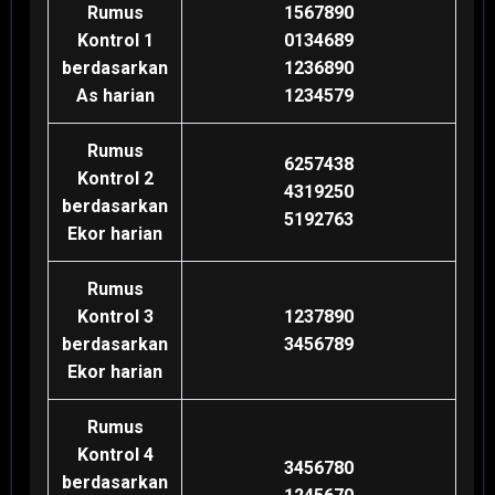
Rumus
1567890
Kontrol 1
0134689
berdasarkan
1236890
As harian
1234579
Rumus
6257438
Kontrol 2
4319250
berdasarkan
5192763
Ekor harian
Rumus
Kontrol 3
1237890
berdasarkan
3456789
Ekor harian
Rumus
Kontrol 4
3456780
berdasarkan