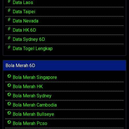
Data Laos
Data Taipei
Data Nevada
Data HK 6D
Data Sydney 6D
Data Togel Lengkap
Bola Merah 6D
Bola Merah Singapore
Bola Merah HK
Bola Merah Sydney
Bola Merah Cambodia
Bola Merah Bullseye
Bola Merah Pcso