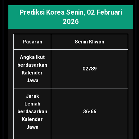
Prediksi Korea Senin, 02 Februari
2026
Pasaran
Senin Kliwon
Angka Ikut
berdasarkan
02789
Kalender
Jawa
Jarak
Lemah
berdasarkan
36-66
Kalender
Jawa